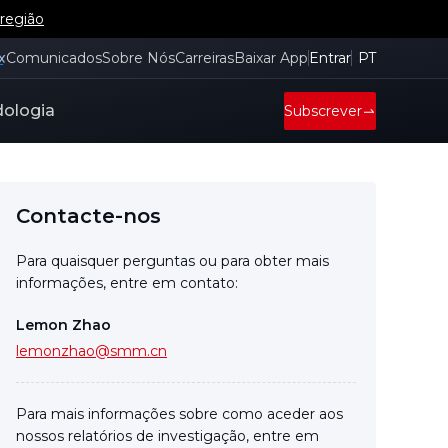
 região
x
Comunicados
Sobre Nós
Carreiras
Baixar App
Entrar
PT
ologia
Subscrever
Contacte-nos
Para quaisquer perguntas ou para obter mais
informações, entre em contato:
Lemon Zhao
lemonzhao@smm.cn
Para mais informações sobre como aceder aos
nossos relatórios de investigação, entre em