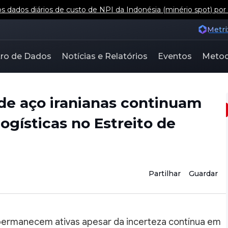
 dados diários de custo de NPI da Indonésia (minério spot) por
Metri
ro de Dados
Notícias e Relatórios
Eventos
Metod
de aço iranianas continuam
ogísticas no Estreito de
Partilhar
Guardar
permanecem ativas apesar da incerteza contínua em