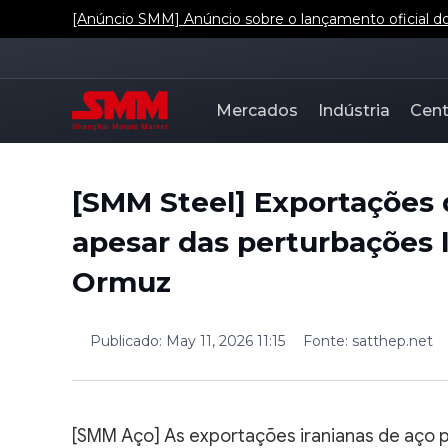
[Anúncio SMM] Anúncio sobre o lançamento oficial dos
Mercados
Indústria
Cent
[SMM Steel] Exportações 
apesar das perturbações l
Ormuz
Publicado
:
May 11, 2026 11:15
Fonte
:
satthep.net
[SMM Aço] As exportações iranianas de aço 