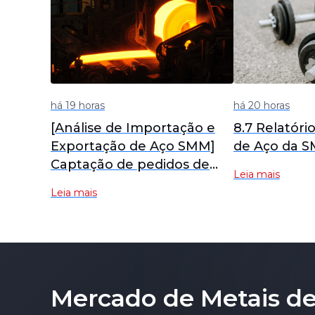
há 19 horas
há 20 horas
[Análise de Importação e
8.7 Relatóri
Exportação de Aço SMM]
de Aço da 
Captação de pedidos de
Leia mais
exportação melhora em
Leia mais
julho; exportações de aço
se recuperarão em agosto?
Mercado de Metais de