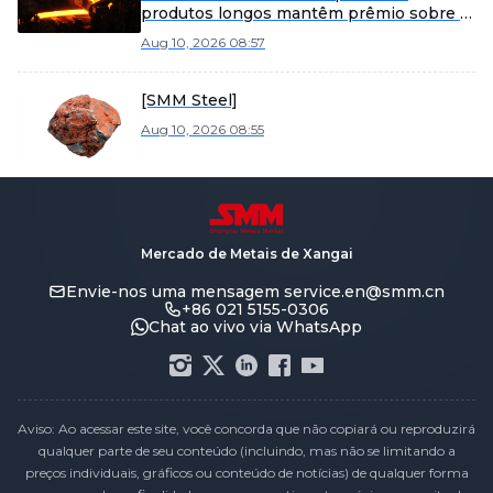
produtos longos mantêm prêmio sobre o
HRC
Aug 10, 2026 08:57
[SMM Steel]
Aug 10, 2026 08:55
Mercado de Metais de Xangai
Envie-nos uma mensagem
service.en@smm.cn
+86 021 5155-0306
Chat ao vivo via WhatsApp
Aviso: Ao acessar este site, você concorda que não copiará ou reproduzirá
qualquer parte de seu conteúdo (incluindo, mas não se limitando a
preços individuais, gráficos ou conteúdo de notícias) de qualquer forma