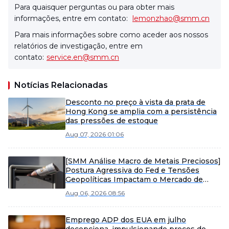
Para quaisquer perguntas ou para obter mais
informações, entre em contato:
lemonzhao@smm.cn
Para mais informações sobre como aceder aos nossos
relatórios de investigação, entre em
contato:
service.en@smm.cn
Notícias Relacionadas
Desconto no preço à vista da prata de
Hong Kong se amplia com a persistência
das pressões de estoque
Aug 07, 2026 01:06
[SMM Análise Macro de Metais Preciosos]
Postura Agressiva do Fed e Tensões
Geopolíticas Impactam o Mercado de
Metais Preciosos
Aug 06, 2026 08:56
Emprego ADP dos EUA em julho
decepciona, impulsionando preços do