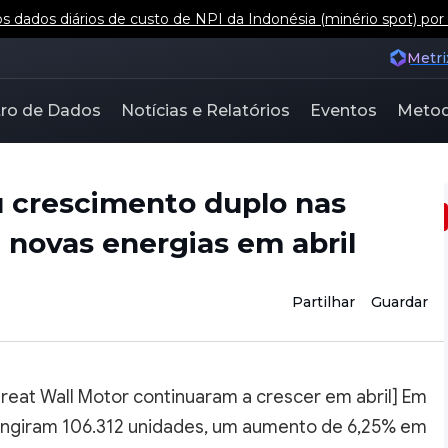
 dados diários de custo de NPI da Indonésia (minério spot) por
Metri
ro de Dados
Notícias e Relatórios
Eventos
Metod
u crescimento duplo nas
 novas energias em abril
Partilhar
Guardar
reat Wall Motor continuaram a crescer em abril] Em
atingiram 106.312 unidades, um aumento de 6,25% em