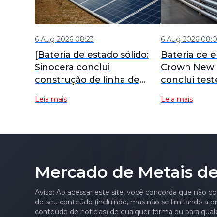
6 Aug 2026 08:23
6 Aug 2026 08:
[Bateria de estado sólido:
Bateria de e
Sinocera conclui
Crown New 
construção de linha de
conclui tes
produção automatizada
do cliente d
Leia mais
Leia mais
para eletrólitos de estado
alumínio-plá
sólido de sulfeto,
bateria de e
capacidade inicial de
com resistên
produção em massa
temperatur
estabelecida]
significativ
Mercado de Metais de
melhorada.
Aviso: Ao acessar este site, você concorda que não co
de seu conteúdo (incluindo, mas não se limitando a pre
conteúdo de notícias) de qualquer forma ou para qual