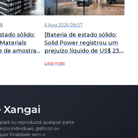
08
6 Aug 2026 08:07
stado sólido:
[Bateria de estado sólido:
Materials
Solid Power registrou um
te de amostra
prejuízo líquido de US$ 23,8
o filme de
milhões no segundo
Leia mais
stico para
trimestre, com a
stado sólido,
construção da linha de
cia a altas
produção experimental de
as
eletrólito contínuo
amente
prosseguindo conforme
 Xangai
planejado]
piará ou reproduzirá qualquer parte
ços individuais, gráficos ou
quer finalidade sem o