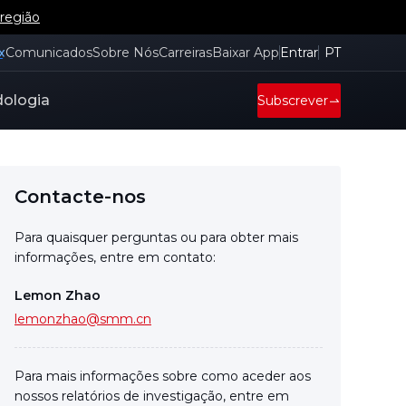
 região
x
Comunicados
Sobre Nós
Carreiras
Baixar App
Entrar
PT
ologia
Subscrever
Contacte-nos
Para quaisquer perguntas ou para obter mais
informações, entre em contato:
Lemon Zhao
lemonzhao@smm.cn
Para mais informações sobre como aceder aos
nossos relatórios de investigação, entre em