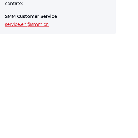
contato:
SMM Customer Service
service.en@smm.cn