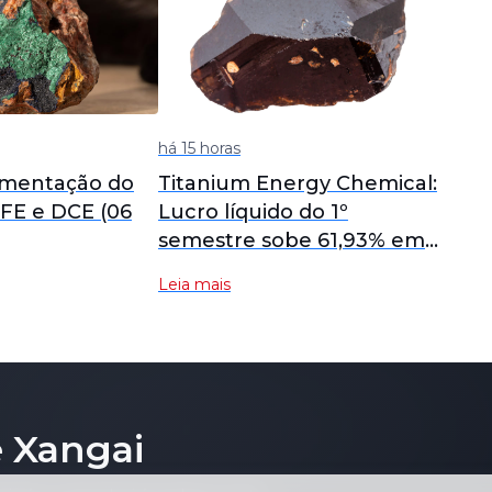
há 15 horas
imentação do
Titanium Energy Chemical:
FE e DCE (06
Lucro líquido do 1º
semestre sobe 61,93% em
relação ao mesmo período
Leia mais
do ano anterior, propõe 0,2
yuan por cada 10 ações
 Xangai