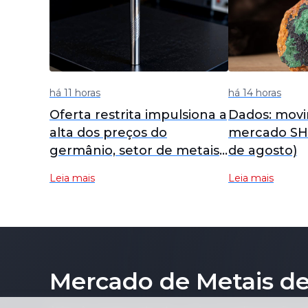
há 11 horas
há 14 horas
Oferta restrita impulsiona a
Dados: mov
alta dos preços do
mercado SH
germânio, setor de metais
de agosto)
menores se fortalece,
Leia mais
Leia mais
Yunnan Germanium e
China Tungsten High-Tech
lideram os ganhos [SMM
Flash]
Mercado de Metais de