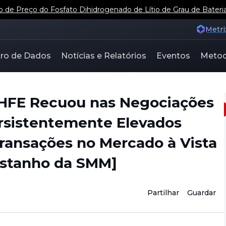
e Preço do Fosfato Dihidrogenado de Lítio de Grau de Bateri
Metri
ro de Dados
Notícias e Relatórios
Eventos
Metod
SHFE Recuou nas Negociações
rsistentemente Elevados
ransações no Mercado à Vista
Estanho da SMM]
Partilhar
Guardar