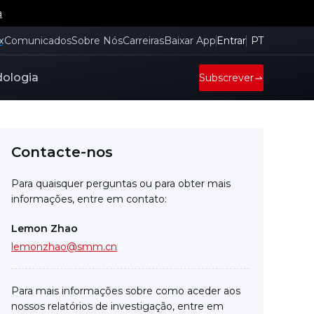
a
x
Comunicados
Sobre Nós
Carreiras
Baixar App
Entrar
PT
ologia
Subscrever
Contacte-nos
Para quaisquer perguntas ou para obter mais
informações, entre em contato:
Lemon Zhao
lemonzhao@smm.cn
Para mais informações sobre como aceder aos
nossos relatórios de investigação, entre em