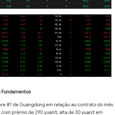
e Fundamentos
obre #1 de Guangdong em relação ao contrato do mês
o com prêmio de 290 yuan/t, alta de 30 yuan/t em