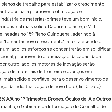
lanos de trabalho para estabilizar o crescimento
entrados para promover a otimização e
indústria de matérias-primas teve um bom início,
ndustrial mais sólida. Daqui em diante, o MIIT
lineadas no 15º Plano Quinquenal, aderindo à
e "fomentar novo crescimento", e fortalecendo o
or um lado, os esforços se concentrarão em solidificar
dicional, promovendo a otimização da capacidade
 por outro lado, os motores de inovação serão
ação de materiais de fronteira e avanços em
l mais sólido e confiável para o desenvolvimento de
ço da industrialização de novo tipo. (Jin10 Data)
,2% A/A no 1º Trimestre, Drones, Óculos de IA e Outros
 manhã, o Gabinete de Informação do Conselho de