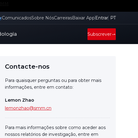
a
x
Comunicados
Sobre Nós
Carreiras
Baixar App
Entrar
PT
ologia
Subscrever
Contacte-nos
Para quaisquer perguntas ou para obter mais
informações, entre em contato:
Lemon Zhao
lemonzhao@smm.cn
Para mais informações sobre como aceder aos
nossos relatórios de investigação, entre em