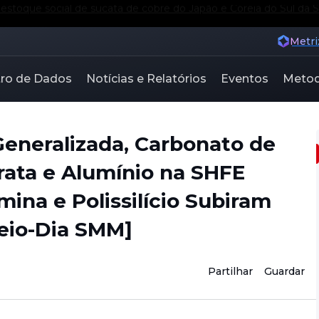
e Preço do Fosfato Dihidrogenado de Lítio de Grau de Bateri
Metri
ro de Dados
Notícias e Relatórios
Eventos
Metod
eneralizada, Carbonato de
rata e Alumínio na SHFE
ina e Polissilício Subiram
eio-Dia SMM]
Partilhar
Guardar