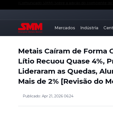
[Comunicado SMM] Sobre o Lançamento da Avaliação d
Mercados
Indústria
Cent
Metais Caíram de Forma G
Lítio Recuou Quase 4%, P
Lideraram as Quedas, Alum
Mais de 2% [Revisão do M
Publicado
:
Apr 21, 2026 06:24