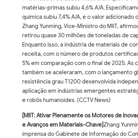
matérias-primas subiu 4,6% A/A. Especificame
química subiu 7,4% A/A, e o valor adicionado 
Zhang Yunming, Vice-Ministro do MIIT, afirmou
retirou quase 30 milhões de toneladas de ca
Enquanto isso, a indústria de materiais de c
receita, com o número de produtos certific
5% em comparação com o final de 2025. As c
também se aceleraram, com o lançamento glob
resistência grau T1200 desenvolvida indepe
aplicação em indústrias emergentes estratég
e robôs humanoides. (CCTV News)
[MIIT: Ativar Plenamente os Motores de Inova
e Avanços em Materiais-Chave]
Zhang Yunming
imprensa do Gabinete de Informação do Conse