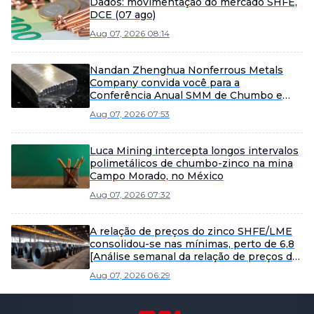
Dados: movimentação do mercado SHFE,
DCE (07 ago)
Aug 07, 2026 08:14
Nandan Zhenghua Nonferrous Metals
Company convida você para a
Conferência Anual SMM de Chumbo e
Zinco de 2026
Aug 07, 2026 07:53
Luca Mining intercepta longos intervalos
polimetálicos de chumbo-zinco na mina
Campo Morado, no México
Aug 07, 2026 07:32
A relação de preços do zinco SHFE/LME
consolidou-se nas mínimas, perto de 6,8
[Análise semanal da relação de preços do
zinco SHFE/LME da SMM]
Aug 07, 2026 06:29