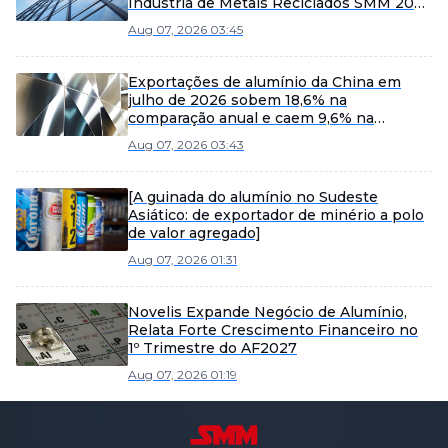
Indústria de Metais Reciclados SMM 2026
e a Sessão Especial de Tecnologia de
Aug 07, 2026 03:45
Fusão e Fundição.
Exportações de alumínio da China em
julho de 2026 sobem 18,6% na
comparação anual e caem 9,6% na
comparação mensal
Aug 07, 2026 03:43
[A guinada do alumínio no Sudeste
Asiático: de exportador de minério a polo
de valor agregado]
Aug 07, 2026 01:31
Novelis Expande Negócio de Alumínio,
Relata Forte Crescimento Financeiro no
1º Trimestre do AF2027
Aug 07, 2026 01:19