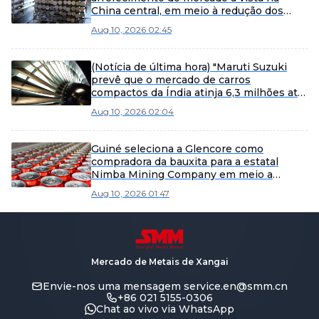
China central, em meio à redução dos
prêmios.
Aug 10, 2026 02:45
(Notícia de última hora) "Maruti Suzuki
prevê que o mercado de carros
compactos da Índia atinja 6,3 milhões até
2031, superando o crescimento recente"
Aug 10, 2026 02:04
Guiné seleciona a Glencore como
compradora da bauxita para a estatal
Nimba Mining Company em meio a
planos de expansão.
Aug 10, 2026 01:47
Mercado de Metais de Xangai
Envie-nos uma mensagem
service.en@smm.cn
+86 021 5155-0306
Chat ao vivo via WhatsApp