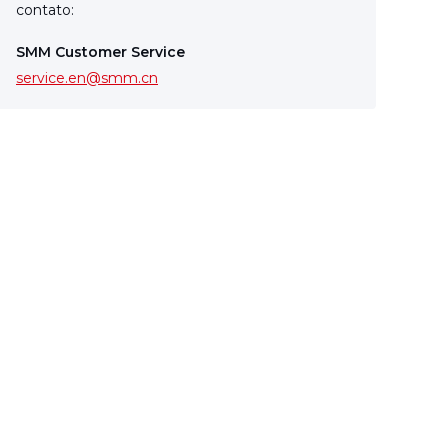
contato:
SMM Customer Service
service.en@smm.cn