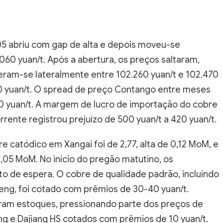
05 abriu com gap de alta e depois moveu-se
60 yuan/t. Após a abertura, os preços saltaram,
eram-se lateralmente entre 102.260 yuan/t e 102.470
0 yuan/t. O spread de preço Contango entre meses
 50 yuan/t. A margem de lucro de importação do cobre
ente registrou prejuízo de 500 yuan/t a 420 yuan/t.
e catódico em Xangai foi de 2,77, alta de 0,12 MoM, e
0,05 MoM. No início do pregão matutino, os
 de espera. O cobre de qualidade padrão, incluindo
feng, foi cotado com prêmios de 30-40 yuan/t.
aram estoques, pressionando parte dos preços de
ng e Dajiang HS cotados com prêmios de 10 yuan/t.