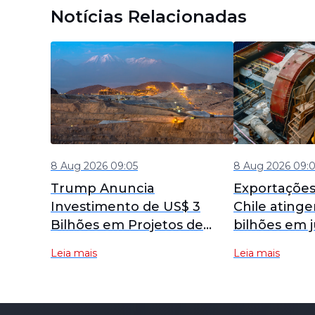
Notícias Relacionadas
8 Aug 2026 09:05
8 Aug 2026 09:
Trump Anuncia
Exportações
Investimento de US$ 3
Chile ating
Bilhões em Projetos de
bilhões em j
Minerais Críticos e Baterias
comercial a
Leia mais
Leia mais
para a Segurança Nacional
expectativas
dos EUA