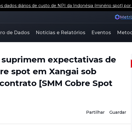
 dados diários de custo de NPI da Indonésia (minério spot) por
Metri
ro de Dados
Notícias e Relatórios
Eventos
Metod
e suprimem expectativas de
re spot em Xangai sob
 contrato [SMM Cobre Spot
Partilhar
Guardar