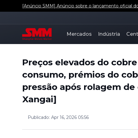
[Anúncio SMM] Anúncio sobre o lançamento oficial dos
Mercados
Indústria
Cent
Preços elevados do cobr
consumo, prémios do cob
pressão após rolagem de
Xangai]
Publicado
:
Apr 16, 2026 05:56