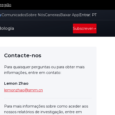
 região
x
Comunicados
Sobre Nós
Carreiras
Baixar App
Entrar
PT
ologia
Subscrever
Contacte-nos
Para quaisquer perguntas ou para obter mais
informações, entre em contato:
Lemon Zhao
lemonzhao@smm.cn
Para mais informações sobre como aceder aos
nossos relatórios de investigação, entre em