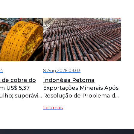
04
8 Aug 2026 09:03
 de cobre do
Indonésia Retoma
em US$ 5,37
Exportações Minerais Após
ulho; superávit
Resolução de Problema de
baixo das
Detecção de Elementos de
Leia mais
.
Terras Raras