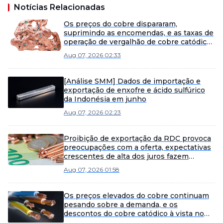
Notícias Relacionadas
Os preços do cobre dispararam,
suprimindo as encomendas, e as taxas de
operação de vergalhão de cobre catódico
continuaram a recuar [Revisão Semanal
Aug 07, 2026 02:33
de Vergalhão de Cobre Catódico da SMM]
[Análise SMM] Dados de importação e
exportação de enxofre e ácido sulfúrico
da Indonésia em junho
Aug 07, 2026 02:23
Proibição de exportação da RDC provoca
preocupações com a oferta, expectativas
crescentes de alta dos juros fazem
preços do cobre recuarem após rápida
Aug 07, 2026 01:58
alta [Comentário Matinal do Cobre da
SMM]
Os preços elevados do cobre continuam
pesando sobre a demanda, e os
descontos do cobre catódico à vista no
norte da China se ampliam