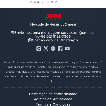
Aug 07, 2026 01:22
significativamente [Análise Semanal do
Cobre Catódico à Vista no Norte da China
da SMM]
Mercado de Metais de Xangai
Envie-nos uma mensagem
service.en@smm.cn
+86 021 5155-0306
Chat ao vivo via WhatsApp
Aviso: Ao acessar este site, você concorda que não copiará ou reproduzirá
qualquer parte de seu conteúdo (incluindo, mas não se limitando a
preços individuais, gráficos ou conteúdo de notícias) de qualquer forma
ou para qualquer finalidade sem o consentimento prévio por escrito do
editor.
Declaração de conformidade
Política de Privacidade
Termos e Condições