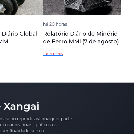
há 20 horas
o Diário Global
Relatório Diário de Minério
SMM
de Ferro MMi (7 de agosto)
Leia mais
 Xangai
piará ou reproduzirá qualquer parte
ços individuais, gráficos ou
quer finalidade sem o