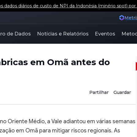
 dados diários de custo de NPI da Indonésia (minério spot) por
Metri
ro de Dados
Notícias e Relatórios
Eventos
Metod
bricas em Omã antes do
Partilhar
Guardar
o Oriente Médio, a Vale adiantou em várias semanas
zação em Omã para mitigar riscos regionais. As