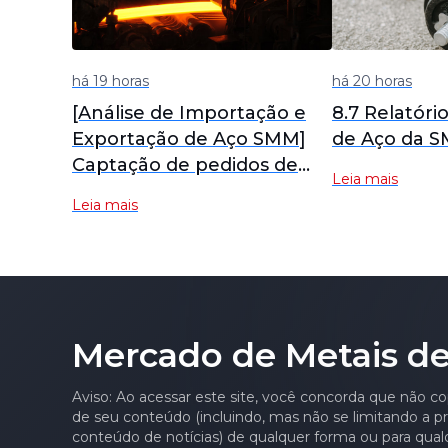
há 19 horas
há 20 horas
[Análise de Importação e
8.7 Relatóri
Exportação de Aço SMM]
de Aço da 
Captação de pedidos de
Leia mais
exportação melhora em
Leia mais
julho; exportações de aço
se recuperarão em agosto?
Mercado de Metais de
Aviso: Ao acessar este site, você concorda que não co
de seu conteúdo (incluindo, mas não se limitando a pre
conteúdo de notícias) de qualquer forma ou para qual