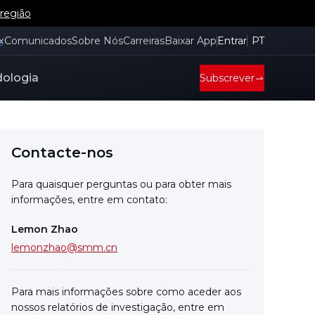
 região
x
Comunicados
Sobre Nós
Carreiras
Baixar App
Entrar
PT
ologia
Subscrever
Contacte-nos
Para quaisquer perguntas ou para obter mais
informações, entre em contato:
Lemon Zhao
lemonzhao@smm.cn
Para mais informações sobre como aceder aos
nossos relatórios de investigação, entre em