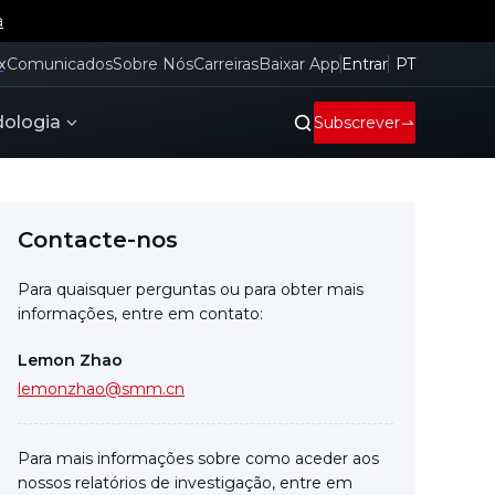
a
x
Comunicados
Sobre Nós
Carreiras
Baixar App
Entrar
PT
ologia
Subscrever
Contacte-nos
Para quaisquer perguntas ou para obter mais
informações, entre em contato:
Lemon Zhao
lemonzhao@smm.cn
Para mais informações sobre como aceder aos
nossos relatórios de investigação, entre em