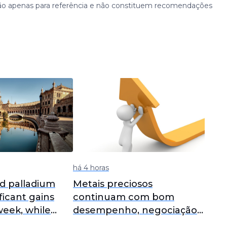
ão apenas para referência e não constituem recomendações
há 4 horas
d palladium
Metais preciosos
ficant gains
continuam com bom
week, while
desempenho, negociação
t consumption
de platina à vista