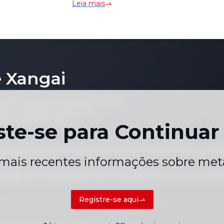
Leia mais
luggish [SMM
permanece lenta [Revisão
d Palladium
Diária SMM]
ew]
 Xangai
piará ou reproduzirá qualquer parte
ços individuais, gráficos ou
quer finalidade sem o
ste-se para Continuar 
acidade
Termos e Condições
Calendário de Preços de F
|
|
mais recentes informações sobre meta
ce.en@smm.cn
+86 021 5155-0306
Chat ao vivo via W
Registre-se aqui