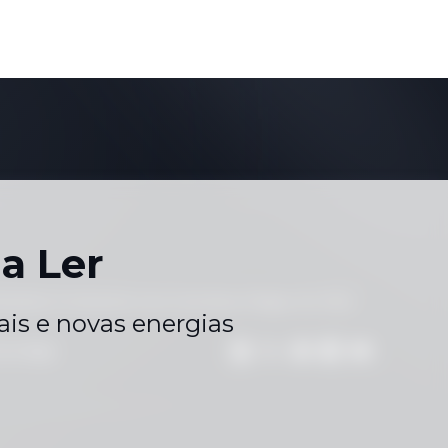
a Ler
eriados
Contacte-nos
Carreiras
Mapa do Site
|
|
|
is e novas energias
hatsApp