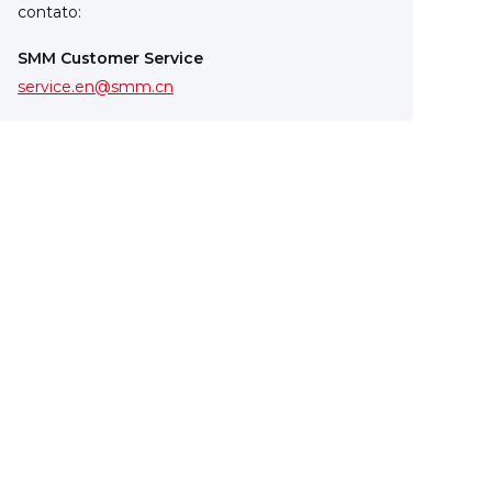
contato:
SMM Customer Service
service.en@smm.cn