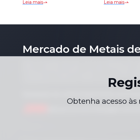
Leia mais
Leia mais
Impact Precious Metals
remained s
Market
Platinum an
Weekly Revi
Mercado de Metais de
Aviso: Ao acessar este site, você concorda que não co
de seu conteúdo (incluindo, mas não se limitando a pre
conteúdo de notícias) de qualquer forma ou para qual
Regi
consentimento prévio por escrito do editor.
Declaração de conformidade
Política de Priv
|
Obtenha acesso às 
Envie-nos uma mensagem
servi