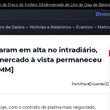
e Preço do Fosfato Dihidrogenado de Lítio de Grau de Bateri
Metri
ro de Dados
Notícias e Relatórios
Eventos
Metod
aram em alta no intradiário,
mercado à vista permaneceu
SMM]
Partilhar
Guardar
hoje, com o contrato de platina mais negociado,