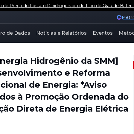
e Preço do Fosfato Dihidrogenado de Lítio de Grau de Bateri
Metri
ro de Dados
Notícias e Relatórios
Eventos
Metod
 Energia Hidrogênio da SMM]
senvolvimento e Reforma
ional de Energia: *Aviso
ados à Promoção Ordenada do
ão Direta de Energia Elétrica