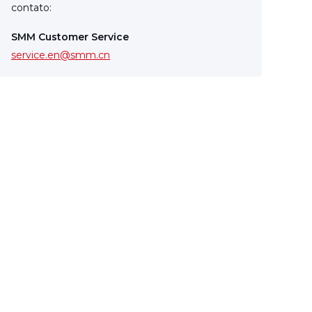
contato:
SMM Customer Service
service.en@smm.cn