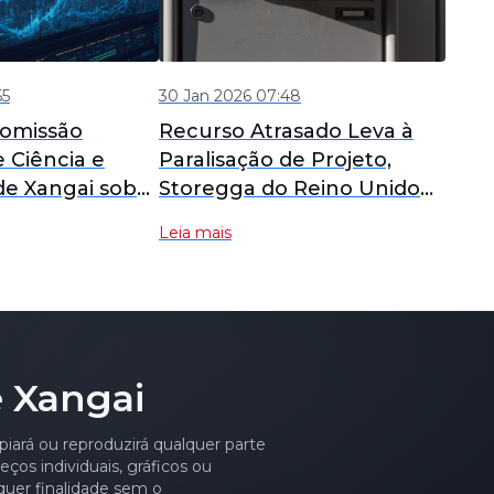
55
30 Jan 2026 07:48
Comissão
Recurso Atrasado Leva à
 Ciência e
Paralisação de Projeto,
de Xangai sobre
Storegga do Reino Unido
ento de
Planeja Vender Projeto de
Leia mais
é Aceito com
Hidrogênio Verde de 70
rtalecendo a
MW na Escócia
ocalização de
os de
ento de
 Xangai
 Hydrogen
a Layout de
e "Gaso
piará ou reproduzirá qualquer parte
ços individuais, gráficos ou
quer finalidade sem o