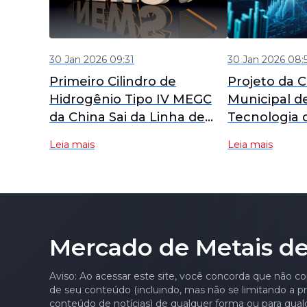
30 Jan 2026 09:31
30 Jan 2026 08:
Primeiro Cilindro de
Projeto da 
Hidrogênio Tipo IV MEGC
Municipal de
da China Sai da Linha de
Tecnologia 
Produção em Shijiazhuang,
Armazenam
Leia mais
Leia mais
CIMC Hexagon Lidera
Hidrogênio 
Localização de
Sucesso, Fo
Equipamentos de
Base para L
Armazenamento de
Equipament
Hidrogênio de Alta Pressão
Armazenam
Mercado de Metais de
Hidrogênio.
Feng Alcanç
Dupla Via d
Aviso: Ao acessar este site, você concorda que não co
de seu conteúdo (incluindo, mas não se limitando a pre
conteúdo de notícias) de qualquer forma ou para qual