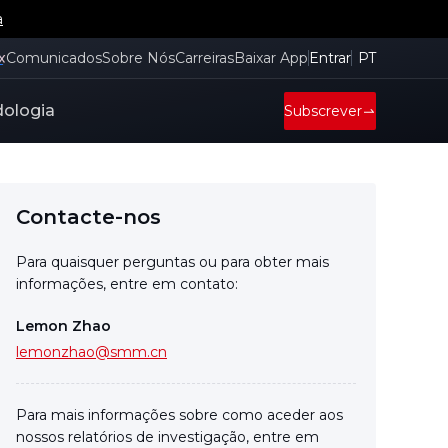
a
x
Comunicados
Sobre Nós
Carreiras
Baixar App
Entrar
PT
ologia
Subscrever
Contacte-nos
Para quaisquer perguntas ou para obter mais
informações, entre em contato:
Lemon Zhao
lemonzhao@smm.cn
Para mais informações sobre como aceder aos
nossos relatórios de investigação, entre em