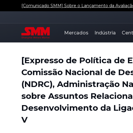
[Comunicado SMM] Sobre o Lançamento da Avaliação d
Mercados
Indústria
Cent
[Expresso de Política de
Comissão Nacional de De
(NDRC), Administração Nac
sobre Assuntos Relacion
Desenvolvimento da Ligaç
V