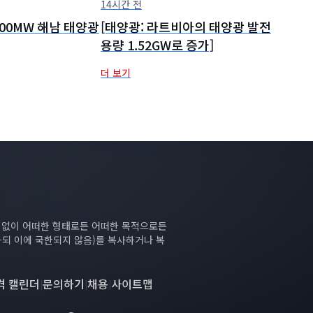
14시간 전
, 400MW 해남 태양광
[태양광: 라트비아의 태양광 발전
용량 1.52GW로 증가]
더 보기
의 없이 어떠한 형태로든 어떠한 목적으로든
하되 이에 국한되지 않음)를 복사하거나 복
격 캘린더
문의하기
채용
사이트맵
|
|
|