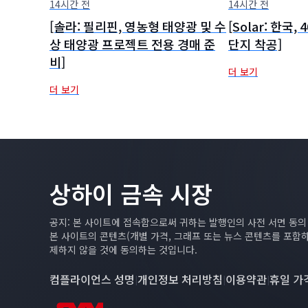
14시간 전
14시간 전
[솔라: 필리핀, 영농형 태양광 및 수
[Solar: 한국
상 태양광 프로젝트 전용 경매 준
단지 착공]
비]
더 보기
더 보기
상하이 금속 시장
공지: 본 사이트에 접속함으로써 귀하는 발행인의 사전 서면 동
본 사이트의 콘텐츠(개별 가격, 그래프 또는 뉴스 콘텐츠를 포함
제하지 않을 것에 동의하는 것입니다.
컴플라이언스 성명
개인정보 처리방침
이용약관
휴일 가
|
|
|