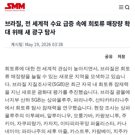
브라질, 전 세계적 수요 급증 속에 희토류 매장량 확
대 위해 새 광구 탐사
게시됨
:
May 19, 2026 03:38
공유
저장
희토류에 대한 전 세계적 관심이 높아지면서, 브라질은 희토
류 매장량을 늘릴 수 있는 새로운 지역을 모색하고 있습니
다. 브라질 지질조사국(SGB)은 최근 자국 내 희토류 잠재력
을 지닌 새로운 광화대 평가를 추진했습니다. 브라질 광물에
너지부 산하 SGB는 상파울루주, 파라나주, 산타카타리나주
에서 희토류 탐사 잠재력을 연구했습니다. 현장 조사는 상파
울루주의 이투페바, 알루미니우, 모룽가바, 카팡보니투, 주
키아, 자쿠피랑가, 카자치, 이타피라푸앙 파울리스타, 카나
네이아; 파라나주의 세후 아줄, 카스트루, 카람베이, 치주카