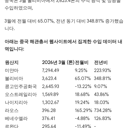
중국은 3월 볼리비아에서 3,623.4톤의 주석 광석 및 정광을
수입하였으며,
3월에 전월 대비 65.07%, 전년 동기 대비 348.81% 증가했습
니다.
아래는 중국 해관총서 웹사이트에서 집계한 수입 데이터 내
역입니다:
원산지
2026년 3월 (톤)
전월비
전년비
미얀마
7,294.49
9.25%
223.93%
볼리비아
3,623.4
65.07%
348.81%
콩고민주공화국
2,645.93
-13.22%
9.07%
오스트레일리아
1,569.89
18.68%
43.86%
나이지리아
1,302.67
19.24%
18.03%
라오스
396.28
165.29%
734.28%
베네수엘라
376.41
-4.88%
126.83%
르완다
295.64
-11.49%
-