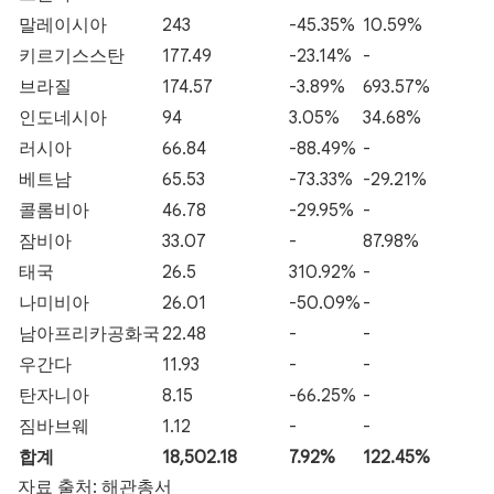
말레이시아
243
-45.35%
10.59%
키르기스스탄
177.49
-23.14%
-
브라질
174.57
-3.89%
693.57%
인도네시아
94
3.05%
34.68%
러시아
66.84
-88.49%
-
베트남
65.53
-73.33%
-29.21%
콜롬비아
46.78
-29.95%
-
잠비아
33.07
-
87.98%
태국
26.5
310.92%
-
나미비아
26.01
-50.09%
-
남아프리카공화국
22.48
-
-
우간다
11.93
-
-
탄자니아
8.15
-66.25%
-
짐바브웨
1.12
-
-
합계
18,502.18
7.92%
122.45%
자료 출처: 해관총서