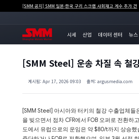
[SMM 공지] SMM 일본·한국 구리 스크랩 사회재고 계수 추가 건
시세
산업
데이터 센터
뉴스
[SMM Steel] 운송 차질 속 
게시됨
:
Apr 17, 2026 09:03
출처
:
argusmedia.com
[SMM Steel] 아시아와 터키의 철강 수출업
을 빚으면서 점차 CFR에서 FOB 오퍼로 전환하
도에서 유럽으로의 운임은 약 $80/t까지 상승했습
중단하거나 FOB로 전환했으며, 일부 3월 선적 