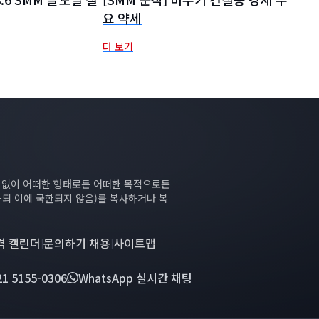
요 약세
더 보기
의 없이 어떠한 형태로든 어떠한 목적으로든
하되 이에 국한되지 않음)를 복사하거나 복
격 캘린더
문의하기
채용
사이트맵
|
|
|
21 5155-0306
WhatsApp 실시간 채팅