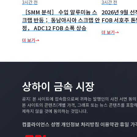
3시간 전
3시간 전
［SMM 분석］ 수입 알루미늄 스
2026년 9월 선
크랩 반등； 동남아시아 스크랩 안
FOB 서호주 톤
정， ADC12 FOB 소폭 상승
더 보기
더 보기
상하이 금속 시장
공지: 본 사이트에 접속함으로써 귀하는 발행인의 사전 서면 동
본 사이트의 콘텐츠(개별 가격, 그래프 또는 뉴스 콘텐츠를 포함
제하지 않을 것에 동의하는 것입니다.
컴플라이언스 성명
개인정보 처리방침
이용약관
휴일 가
|
|
|