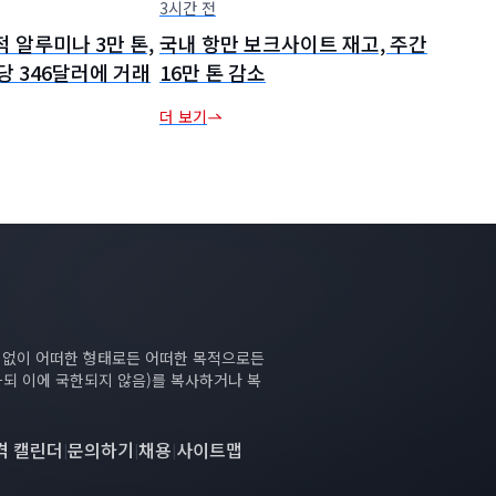
3시간 전
적 알루미나 3만 톤,
국내 항만 보크사이트 재고, 주간
당 346달러에 거래
16만 톤 감소
더 보기
의 없이 어떠한 형태로든 어떠한 목적으로든
하되 이에 국한되지 않음)를 복사하거나 복
격 캘린더
문의하기
채용
사이트맵
|
|
|