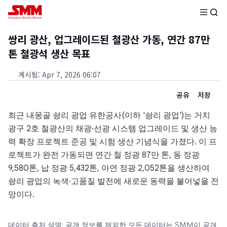
쌍리 광산, 업그레이드된 철광산 가동, 연간 87만
톤 철광석 생산 목표
게시됨
:
Apr 7, 2026 06:07
공유
저장
최근 내몽골 솽리 광업 유한공사(이하 '솽리 광업')는 거치
광구 2호 철광산의 채광·선광 시스템 업그레이드 및 생산 능
력 확장 프로젝트 준공 및 시험 생산 기념식을 가졌다. 이 프
로젝트가 완전 가동되면 연간 철 정광 87만 톤, 동 정광
9,580톤, 납 정광 5,432톤, 아연 정광 2,052톤을 생산하여
솽리 광업의 녹색·고품질 발전에 새로운 동력을 불어넣을 전
망이다.
데이터 출처 설명: 공개 정보를 제외한 모든 데이터는 SMM이 공개