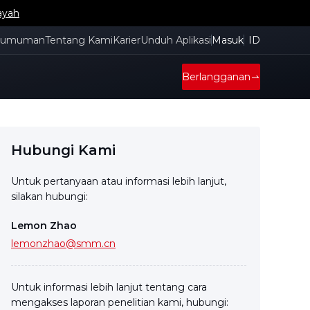
ayah
gumuman
Tentang Kami
Karier
Unduh Aplikasi
Masuk
ID
Berlangganan
Hubungi Kami
Untuk pertanyaan atau informasi lebih lanjut,
silakan hubungi:
Lemon Zhao
lemonzhao@smm.cn
Untuk informasi lebih lanjut tentang cara
mengakses laporan penelitian kami, hubungi: