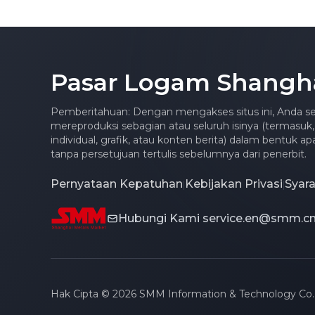
Mingguan Kedua Berturut-
turut, Logam
Menunjukkan Kinerja
Campuran, Logam Mulia
Pasar Logam Shangh
Mencatat Rebound
Mingguan yang Kuat
[Pasar Overnight]
Pemberitahuan: Dengan mengakses situs ini, Anda se
mereproduksi sebagian atau seluruh isinya (termasuk,
individual, grafik, atau konten berita) dalam bentuk 
tanpa persetujuan tertulis sebelumnya dari penerbit.
Pernyataan Kepatuhan
Kebijakan Privasi
Syar
|
|
Hubungi Kami
service.en@smm.c
Hak Cipta © 2026 SMM Information & Technology Co.,