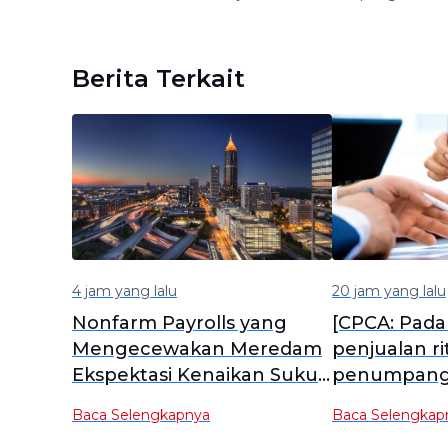
Berita Terkait
4 jam yang lalu
20 jam yang lalu
Nonfarm Payrolls yang
[CPCA: Pada 1
Mengecewakan Meredam
penjualan ri
Ekspektasi Kenaikan Suku
penumpang 
Bunga, Dolar
nasional me
Baca Selengkapnya
Baca Selengkap
Membukukan Kerugian
unit, turun 