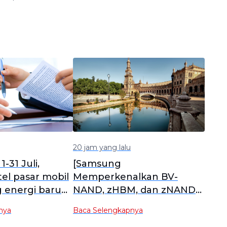
20 jam yang lalu
-31 Juli,
[Samsung
tel pasar mobil
Memperkenalkan BV-
energi baru
NAND, zHBM, dan zNAND-
ncapai 970.000
O: Kepadatan 10x Lipat,
nya
Baca Selengkapnya
2% YoY]
Efisiensi Energi 3x