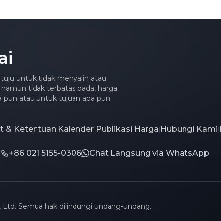
Dibanding HBM5]
ai
tuju untuk tidak menyalin atau
 namun tidak terbatas pada, harga
apa pun atau untuk tujuan apa pun
at & Ketentuan
Kalender Publikasi Harga
Hubungi Kami
|
|
|
n
+86 021 5155-0306
Chat Langsung via WhatsApp
 Ltd. Semua hak dilindungi undang-undang.