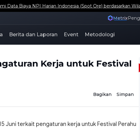
ta Biaya NPI Harian Indonesia (Spot Ore) berdasarkan Wil
Metrix
Pen
a
Berita dan Laporan
Event
Metodologi
turan Kerja untuk Festival
Bagikan
Simpan
Juni terkait pengaturan kerja untuk Festival Perahu