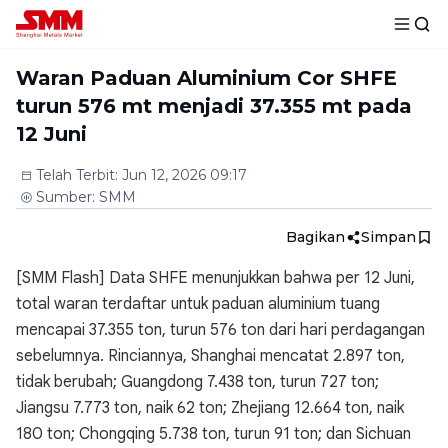
Waran Paduan Aluminium Cor SHFE
turun 576 mt menjadi 37.355 mt pada
12 Juni
Telah Terbit
:
Jun 12, 2026 09:17
Sumber
:
SMM
Bagikan
Simpan
[SMM Flash] Data SHFE menunjukkan bahwa per 12 Juni,
total waran terdaftar untuk paduan aluminium tuang
mencapai 37.355 ton, turun 576 ton dari hari perdagangan
sebelumnya. Rinciannya, Shanghai mencatat 2.897 ton,
tidak berubah; Guangdong 7.438 ton, turun 727 ton;
Jiangsu 7.773 ton, naik 62 ton; Zhejiang 12.664 ton, naik
180 ton; Chongqing 5.738 ton, turun 91 ton; dan Sichuan