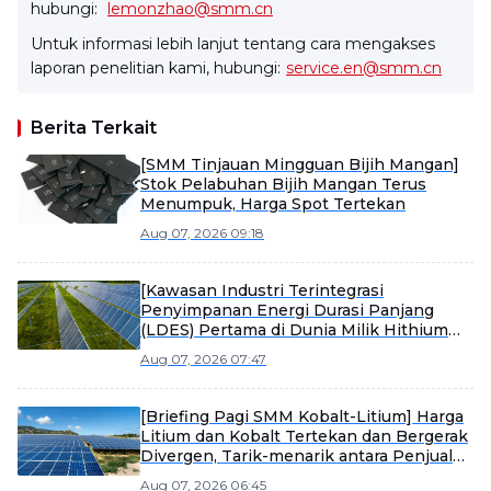
hubungi:
lemonzhao@smm.cn
Untuk informasi lebih lanjut tentang cara mengakses
laporan penelitian kami, hubungi:
service.en@smm.cn
Berita Terkait
[SMM Tinjauan Mingguan Bijih Mangan]
Stok Pelabuhan Bijih Mangan Terus
Menumpuk, Harga Spot Tertekan
Aug 07, 2026 09:18
[Kawasan Industri Terintegrasi
Penyimpanan Energi Durasi Panjang
(LDES) Pertama di Dunia Milik Hithium
Mulai Produksi]
Aug 07, 2026 07:47
[Briefing Pagi SMM Kobalt-Litium] Harga
Litium dan Kobalt Tertekan dan Bergerak
Divergen, Tarik-menarik antara Penjual
dan Pembeli Memperkuat Konsolidasi
Aug 07, 2026 06:45