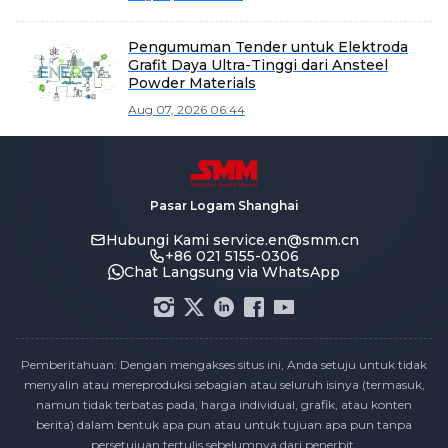
Pasar Material
Pengumuman Tender untuk Elektroda
Grafit Daya Ultra-Tinggi dari Ansteel
Powder Materials
Aug 07, 2026 06:44
Pasar Logam Shanghai
Hubungi Kami
service.en@smm.cn
+86 021 5155-0306
Chat Langsung via WhatsApp
Pemberitahuan: Dengan mengakses situs ini, Anda setuju untuk tidak
menyalin atau mereproduksi sebagian atau seluruh isinya (termasuk,
namun tidak terbatas pada, harga individual, grafik, atau konten
berita) dalam bentuk apa pun atau untuk tujuan apa pun tanpa
persetujuan tertulis sebelumnya dari penerbit.