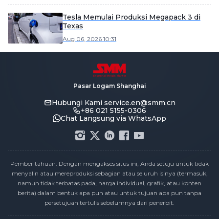
pengiriman di semester kedua.
Tesla Memulai Produksi Megapack 3 di
Texas
Aug 06, 2026 10:31
Pasar Logam Shanghai
Hubungi Kami
service.en@smm.cn
+86 021 5155-0306
Chat Langsung via WhatsApp
Pemberitahuan: Dengan mengakses situs ini, Anda setuju untuk tidak
menyalin atau mereproduksi sebagian atau seluruh isinya (termasuk,
namun tidak terbatas pada, harga individual, grafik, atau konten
berita) dalam bentuk apa pun atau untuk tujuan apa pun tanpa
persetujuan tertulis sebelumnya dari penerbit.