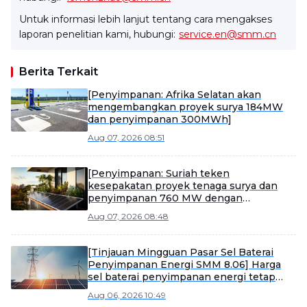
Untuk informasi lebih lanjut tentang cara mengakses
laporan penelitian kami, hubungi:
service.en@smm.cn
Berita Terkait
[Penyimpanan: Afrika Selatan akan
mengembangkan proyek surya 184MW
dan penyimpanan 300MWh]
Aug 07, 2026 08:51
[Penyimpanan: Suriah teken
kesepakatan proyek tenaga surya dan
penyimpanan 760 MW dengan
perusahaan Saudi]
Aug 07, 2026 08:48
[Tinjauan Mingguan Pasar Sel Baterai
Penyimpanan Energi SMM 8.06] Harga
sel baterai penyimpanan energi tetap
stabil, dengan produk berkapasitas besar
Aug 06, 2026 10:49
diperkirakan akan mempercepat