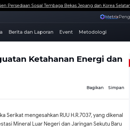
 Persediaan Sosial Tembaga Bekas Jepang dan Korea Selat
Metrix
Pen
a
Berita dan Laporan
Event
Metodologi
uatan Ketahanan Energi dan
Bagikan
Simpan
ika Serikat mengesahkan RUU H.R.7037, yang dikenal
si Mineral Luar Negeri dan Jaringan Sekutu Baru