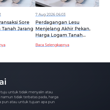
2
7 Aug 2026 06:03
ansaksi Sore
Perdagangan Lesu
Tanah Jarang
Menjelang Akhir Pekan,
Harga Logam Tanah
Jarang Tetap Stabil [SMM
nya
Baca Selengkapnya
Tinjauan Harian Logam
Tanah Jarang]
ai
tuju untuk tidak menyalin atau
 namun tidak terbatas pada, harga
apa pun atau untuk tujuan apa pun