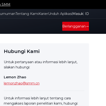
an SMM
gumuman
Tentang Kami
Karier
Unduh Aplikasi
Masuk
ID
Berlangganan
Hubungi Kami
Untuk pertanyaan atau informasi lebih lanjut,
silakan hubungi:
Lemon Zhao
lemonzhao@smm.cn
Untuk informasi lebih lanjut tentang cara
mengakses laporan penelitian kami, hubungi: