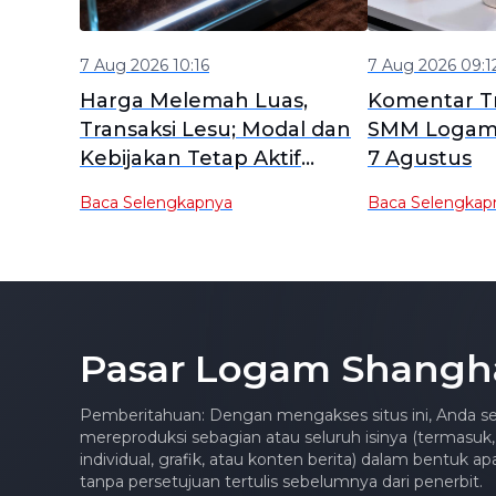
7 Aug 2026 10:16
7 Aug 2026 09:1
Harga Melemah Luas,
Komentar Tr
Transaksi Lesu; Modal dan
SMM Logam 
Kebijakan Tetap Aktif
7 Agustus
[Tinjauan Mingguan
Baca Selengkapnya
Baca Selengkap
Logam Tanah Jarang Non-
China SMM]
Pasar Logam Shangh
Pemberitahuan: Dengan mengakses situs ini, Anda se
mereproduksi sebagian atau seluruh isinya (termasuk,
individual, grafik, atau konten berita) dalam bentuk 
tanpa persetujuan tertulis sebelumnya dari penerbit.