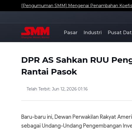
[Pengumuman SMM] Mengenai Penambahan Koefisien
Pasar
Industri
Pusat Dat
DPR AS Sahkan RUU Peng
Rantai Pasok
Telah Terbit
:
Jun 12, 2026 01:16
Baru-baru ini, Dewan Perwakilan Rakyat Amer
sebagai Undang-Undang Pengembangan Investa