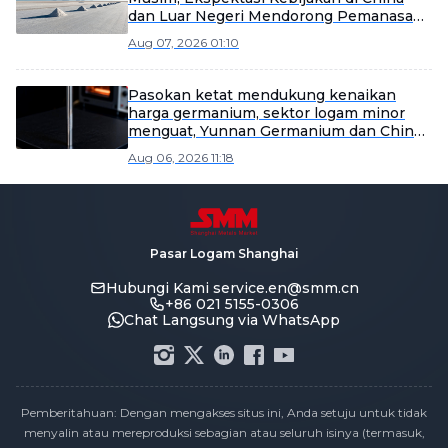
dan Luar Negeri Mendorong Pemanasan
Sentimen
Aug 07, 2026 01:10
Pasokan ketat mendukung kenaikan
harga germanium, sektor logam minor
menguat, Yunnan Germanium dan China
Tungsten High-Tech memimpin
Aug 06, 2026 11:18
kenaikan [SMM Flash]
Pasar Logam Shanghai
Hubungi Kami
service.en@smm.cn
+86 021 5155-0306
Chat Langsung via WhatsApp
Pemberitahuan: Dengan mengakses situs ini, Anda setuju untuk tidak
menyalin atau mereproduksi sebagian atau seluruh isinya (termasuk,