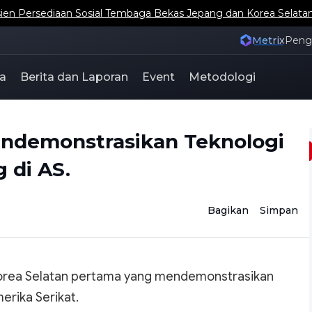
 Persediaan Sosial Tembaga Bekas Jepang dan Korea Selat
Metrix
Pen
a
Berita dan Laporan
Event
Metodologi
ndemonstrasikan Teknologi
 di AS.
Bagikan
Simpan
orea Selatan pertama yang mendemonstrasikan
merika Serikat.