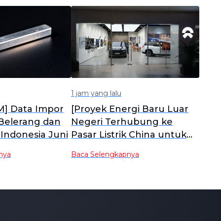
1 jam yang lalu
MM] Data Impor
[Proyek Energi Baru Luar
Belerang dan
Negeri Terhubung ke
 Indonesia Juni
Pasar Listrik China untuk
Pertama Kalinya]
nya
Baca Selengkapnya