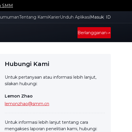
an SMM
gumuman
Tentang Kami
Karier
Unduh Aplikasi
Masuk
ID
Berlangganan
Hubungi Kami
Untuk pertanyaan atau informasi lebih lanjut,
silakan hubungi:
Lemon Zhao
lemonzhao@smm.cn
Untuk informasi lebih lanjut tentang cara
mengakses laporan penelitian kami, hubungi: