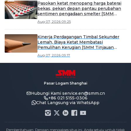
Pasokan ketat menopang harga baterai
bekas, pekan depan pantau perubahan
sentimen pengadaan smelter [SMM
Scrap Battery Weekly Review]
Aug 07, 2026 09:25
Kinerja Perdagangan Timbal Sekunder
Lemah, Biaya Ketat Membatasi
Pemulihan Kerugian [SMM Tinjauan
Mingguan Timbal Sekunder]
Aug 07, 2026 09:17
Pasar Logam Shanghai
Hubungi Kami
service.en@smm.cn
+86 021 5155-0306
Chat Langsung via WhatsApp
Pemberitahuan: Dengan mengakses situs ini, Anda setuju untuk tidak