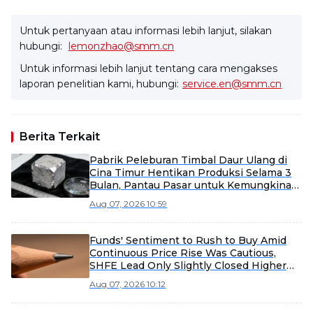
Untuk pertanyaan atau informasi lebih lanjut, silakan
hubungi:
lemonzhao@smm.cn
Untuk informasi lebih lanjut tentang cara mengakses
laporan penelitian kami, hubungi:
service.en@smm.cn
Berita Terkait
Pabrik Peleburan Timbal Daur Ulang di
Cina Timur Hentikan Produksi Selama 3
Bulan, Pantau Pasar untuk Kemungkinan
Dimulai Kembali Lebih Awal
Aug 07, 2026 10:59
Funds' Sentiment to Rush to Buy Amid
Continuous Price Rise Was Cautious,
SHFE Lead Only Slightly Closed Higher
Today [Lead Futures Brief]
Aug 07, 2026 10:12