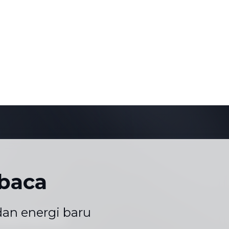
baca
an energi baru
Karier
Peta Situs
|