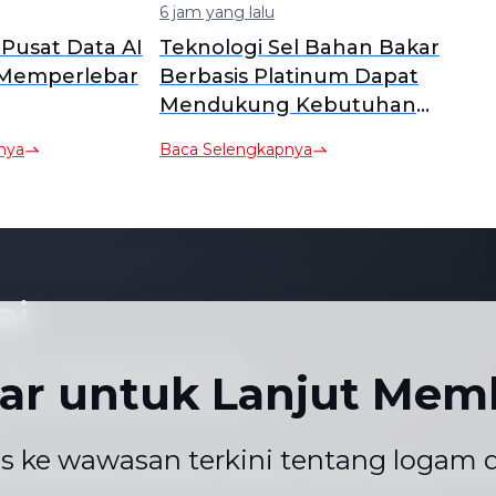
6 jam yang lalu
Pusat Data AI
Teknologi Sel Bahan Bakar
 Memperlebar
Berbasis Platinum Dapat
Mendukung Kebutuhan
Daya Pusat Data
nya
Baca Selengkapnya
ai
tuju untuk tidak menyalin atau
tar untuk Lanjut Mem
 namun tidak terbatas pada, harga
apa pun atau untuk tujuan apa pun
s ke wawasan terkini tentang logam d
at & Ketentuan
Kalender Publikasi Harga
Hubungi Kami
|
|
|