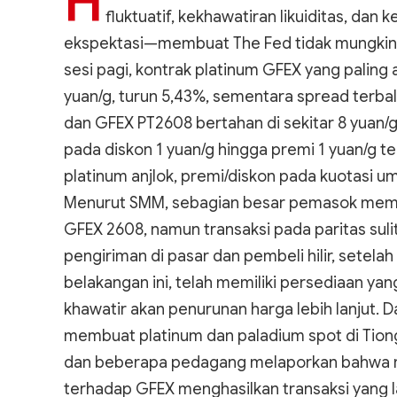
H
fluktuatif, kekhawatiran likuiditas, da
ekspektasi—membuat The Fed tidak mungkin 
sesi pagi, kontrak platinum GFEX yang paling 
yuan/g, turun 5,43%, sementara spread terba
dan GFEX PT2608 bertahan di sekitar 8 yuan/g
pada diskon 1 yuan/g hingga premi 1 yuan/g 
platinum anjlok, premi/diskon pada kuotasi 
Menurut SMM, sebagian besar pemasok memil
GFEX 2608, namun transaksi pada paritas suli
pengiriman di pasar dan pembeli hilir, setela
belakangan ini, telah memiliki persediaan ya
khawatir akan penurunan harga lebih lanjut. 
membuat platinum dan paladium spot di Tiong
dan beberapa pedagang melaporkan bahwa me
terhadap GFEX menghasilkan transaksi yang l