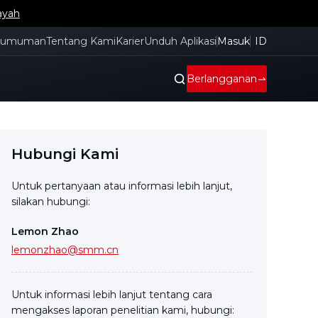
an SMM
gumuman
Tentang Kami
Karier
Unduh Aplikasi
Masuk
ID
Berlangganan
Hubungi Kami
Untuk pertanyaan atau informasi lebih lanjut,
silakan hubungi:
Lemon Zhao
lemonzhao@smm.cn
Untuk informasi lebih lanjut tentang cara
mengakses laporan penelitian kami, hubungi: