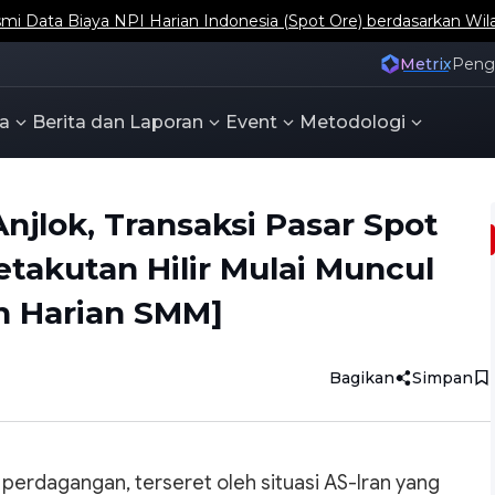
 Persediaan Sosial Tembaga Bekas Jepang dan Korea Selat
Metrix
Pen
a
Berita dan Laporan
Event
Metodologi
njlok, Transaksi Pasar Spot
takutan Hilir Mulai Muncul
n Harian SMM]
Bagikan
Simpan
 perdagangan, terseret oleh situasi AS-Iran yang