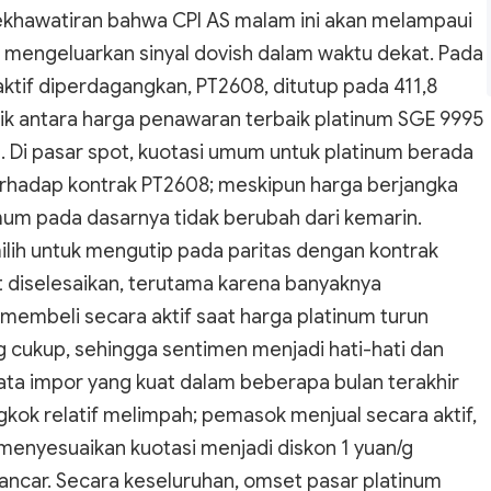
n kekhawatiran bahwa CPI AS malam ini akan melampaui
mengeluarkan sinyal dovish dalam waktu dekat. Pada
aktif diperdagangkan, PT2608, ditutup pada 411,8
lik antara harga penawaran terbaik platinum SGE 9995
. Di pasar spot, kuotasi umum untuk platinum berada
terhadap kontrak PT2608; meskipun harga berjangka
umum pada dasarnya tidak berubah dari kemarin.
ih untuk mengutip pada paritas dengan kontrak
t diselesaikan, terutama karena banyaknya
h membeli secara aktif saat harga platinum turun
ng cukup, sehingga sentimen menjadi hati-hati dan
Data impor yang kuat dalam beberapa bulan terakhir
kok relatif melimpah; pemasok menjual secara aktif,
nyesuaikan kuotasi menjadi diskon 1 yuan/g
ancar. Secara keseluruhan, omset pasar platinum