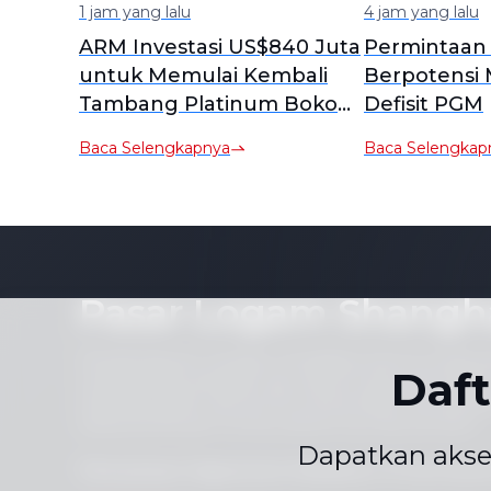
1 jam yang lalu
4 jam yang lalu
ARM Investasi US$840 Juta
Permintaan 
untuk Memulai Kembali
Berpotensi
Tambang Platinum Bokoni,
Defisit PGM
Picu Kekhawatiran Arus
Baca Selengkapnya
Baca Selengkap
Kas Meski Potensi Pasar
Pasar Logam Shangh
Pemberitahuan: Dengan mengakses situs ini, Anda se
Daf
mereproduksi sebagian atau seluruh isinya (termasuk,
individual, grafik, atau konten berita) dalam bentuk 
tanpa persetujuan tertulis sebelumnya dari penerbit.
Dapatkan akse
Pernyataan Kepatuhan
Kebijakan Privasi
Syar
|
|