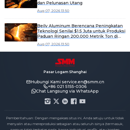
dan Pelunasan Utang
Aug 07, 2026 13:50
Beilv Aluminum Berencana Peningkatan
Teknologi Senilai $1,5 Juta untuk Produksi
Paduan Ringan 200.000 Metrik Ton di
Kabupaten Yangxin
Aug 07, 2026 13:50
Pasar Logam Shanghai
Hubungi Kami
service.en@smm.cn
+86 021 5155-0306
Chat Langsung via WhatsApp
Pemberitahuan: Dengan mengakses situs ini, Anda setuju untuk tidak
menyalin atau mereproduksi sebagian atau seluruh isinya (termasuk,
namun tidak terbatas pada, harga individual, grafik, atau konten