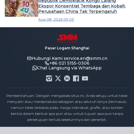
Republik Demokratik Kongo Larang
Ekspor Konsentrat Tembaga dan Kobalt,
Perusahaan China Tak Terpengaruh
Aug 08, 2026 09:03
Pasar Logam Shanghai
Hubungi Kami
service.en@smm.cn
+86 021 5155-0306
Chat Langsung via WhatsApp
Pemberitahuan: Dengan mengakses situs ini, Anda setuju untuk tidak
menyalin atau mereproduksi sebagian atau seluruh isinya (termasuk,
namun tidak terbatas pada, harga individual, grafik, atau konten
berita) dalam bentuk apa pun atau untuk tujuan apa pun tanpa
persetujuan tertulis sebelumnya dari penerbit.