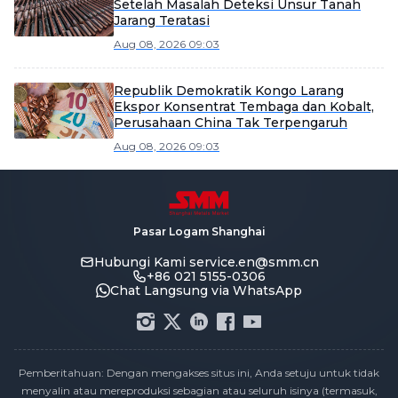
Setelah Masalah Deteksi Unsur Tanah
Jarang Teratasi
Aug 08, 2026 09:03
Republik Demokratik Kongo Larang
Ekspor Konsentrat Tembaga dan Kobalt,
Perusahaan China Tak Terpengaruh
Aug 08, 2026 09:03
Pasar Logam Shanghai
Hubungi Kami
service.en@smm.cn
+86 021 5155-0306
Chat Langsung via WhatsApp
Pemberitahuan: Dengan mengakses situs ini, Anda setuju untuk tidak
menyalin atau mereproduksi sebagian atau seluruh isinya (termasuk,