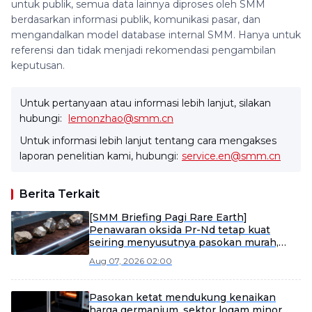
untuk publik, semua data lainnya diproses oleh SMM
berdasarkan informasi publik, komunikasi pasar, dan
mengandalkan model database internal SMM. Hanya untuk
referensi dan tidak menjadi rekomendasi pengambilan
keputusan.
Untuk pertanyaan atau informasi lebih lanjut, silakan
hubungi:
lemonzhao@smm.cn
Untuk informasi lebih lanjut tentang cara mengakses
laporan penelitian kami, hubungi:
service.en@smm.cn
Berita Terkait
[SMM Briefing Pagi Rare Earth]
Penawaran oksida Pr-Nd tetap kuat
seiring menyusutnya pasokan murah,
logam stabil tetapi perdagangan sepi, dan
Aug 07, 2026 02:00
rare earth menengah-berat sedikit
melemah.
Pasokan ketat mendukung kenaikan
harga germanium, sektor logam minor