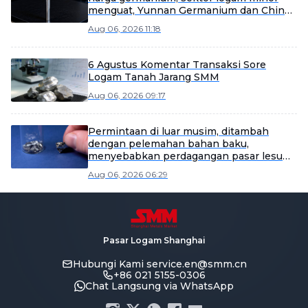
menguat, Yunnan Germanium dan China
Tungsten High-Tech memimpin
Aug 06, 2026 11:18
kenaikan [SMM Flash]
6 Agustus Komentar Transaksi Sore
Logam Tanah Jarang SMM
Aug 06, 2026 09:17
Permintaan di luar musim, ditambah
dengan pelemahan bahan baku,
menyebabkan perdagangan pasar lesu
dan koreksi harga yang meluas [SMM
Aug 06, 2026 06:29
Rare Earth Weekly Review]
Pasar Logam Shanghai
Hubungi Kami
service.en@smm.cn
+86 021 5155-0306
Chat Langsung via WhatsApp