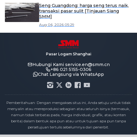
Seng Guangdong: harga seng terus naik,
transaksi pasar sulit [Tinjauan Siang
SMM]
Aug 06, 2026 05:29
Pasar Logam Shanghai
Hubungi Kami
service.en@smm.cn
+86 021 5155-0306
Chat Langsung via WhatsApp
Pemberitahuan: Dengan mengakses situs ini, Anda setuju untuk tidak
menyalin atau mereproduksi sebagian atau seluruh isinya (termasuk,
namun tidak terbatas pada, harga individual, grafik, atau konten
berita) dalam bentuk apa pun atau untuk tujuan apa pun tanpa
persetujuan tertulis sebelumnya dari penerbit.