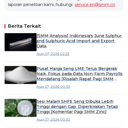
laporan penelitian kami, hubungi:
service.en@smm.cn
Berita Terkait
[SMM Analysis] Indonesia's June Sulphur
and Sulphuric Acid Import and Export
Data
Aug 07, 2026 02:23
Pusat Harga Seng LME Terus Bergerak
Naik, Fokus pada Data Non-Farm Payrolls
Mendatang [Risalah Rapat Pagi SMM
tentang Seng]
Aug 07, 2026 00:33
Sesi Malam SHFE Seng Dibuka Lebih
Tinggi dengan Gap, Diperkirakan Tetap
Tinggi [Komentar Pagi SMM Zinc]
Aug 07, 2026 00:32