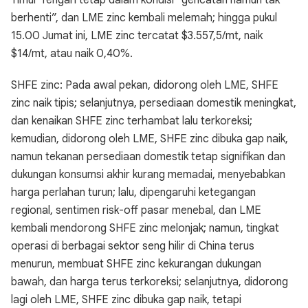
Timur Tengah tetap dalam kondisi “gencatan namun tak
berhenti”, dan LME zinc kembali melemah; hingga pukul
15.00 Jumat ini, LME zinc tercatat $3.557,5/mt, naik
$14/mt, atau naik 0,40%.
SHFE zinc: Pada awal pekan, didorong oleh LME, SHFE
zinc naik tipis; selanjutnya, persediaan domestik meningkat,
dan kenaikan SHFE zinc terhambat lalu terkoreksi;
kemudian, didorong oleh LME, SHFE zinc dibuka gap naik,
namun tekanan persediaan domestik tetap signifikan dan
dukungan konsumsi akhir kurang memadai, menyebabkan
harga perlahan turun; lalu, dipengaruhi ketegangan
regional, sentimen risk-off pasar menebal, dan LME
kembali mendorong SHFE zinc melonjak; namun, tingkat
operasi di berbagai sektor seng hilir di China terus
menurun, membuat SHFE zinc kekurangan dukungan
bawah, dan harga terus terkoreksi; selanjutnya, didorong
lagi oleh LME, SHFE zinc dibuka gap naik, tetapi