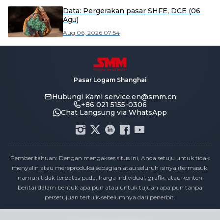
Data: Pergerakan pasar SHFE, DCE (06
Agu)
Aug 06, 2026 07:54
Pasar Logam Shanghai
Hubungi Kami
service.en@smm.cn
+86 021 5155-0306
Chat Langsung via WhatsApp
Pemberitahuan: Dengan mengakses situs ini, Anda setuju untuk tidak
menyalin atau mereproduksi sebagian atau seluruh isinya (termasuk,
namun tidak terbatas pada, harga individual, grafik, atau konten
berita) dalam bentuk apa pun atau untuk tujuan apa pun tanpa
persetujuan tertulis sebelumnya dari penerbit.