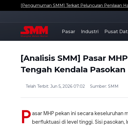
[Pengumuman SMM] Terkait Peluncuran Penilaian Har
Pasar
Industri
Pusat Dat
[Analisis SMM] Pasar MHP
Tengah Kendala Pasokan 
Telah Terbit
:
Jun 5, 2026 07:02
Sumber
:
SMM
P
asar MHP pekan ini secara keseluruhan m
berfluktuasi di level tinggi. Sisi pasok