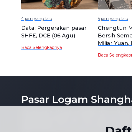
4 jam yang lalu
5 jam yang lalu
Data: Pergerakan pasar
Chengtun M
SHFE, DCE (06 Agu)
Bersih Semes
Miliar Yuan,
Baca Selengkapnya
Baca Selengkap
Pasar Logam Shangh
Pemberitahuan: Dengan mengakses situs ini, Anda se
mereproduksi sebagian atau seluruh isinya (termasuk,
individual, grafik, atau konten berita) dalam bentuk 
Daf
tanpa persetujuan tertulis sebelumnya dari penerbit.