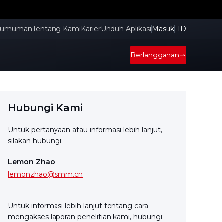
gumuman
Tentang Kami
Karier
Unduh Aplikasi
Masuk
ID
Berlangganan
Hubungi Kami
Untuk pertanyaan atau informasi lebih lanjut,
silakan hubungi:
Lemon Zhao
lemonzhao@smm.cn
Untuk informasi lebih lanjut tentang cara
mengakses laporan penelitian kami, hubungi: