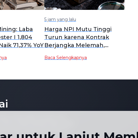
5 jam yang lalu
ining: Laba
Harga NPI Mutu Tinggi
ter I 1,804
Turun karena Kontrak
 Naik 71,37% YoY
Berjangka Melemah,
Pembeli Hilir Tetap
nya
Baca Selengkapnya
Menerapkan Harga
Rendah
ai
tuju untuk tidak menyalin atau
 namun tidak terbatas pada, harga
apa pun atau untuk tujuan apa pun
tar untuk Lanjut Mem