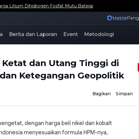
ga Litium Dihidrogen Fosfat Mutu Baterai
Metrix
Pen
a
Berita dan Laporan
Event
Metodologi
 Ketat dan Utang Tinggi di
dan Ketegangan Geopolitik
Bagikan
Simpan
engetat, dengan harga beli nikel dan kobalt
an, Indonesia menyesuaikan formula HPM-nya,