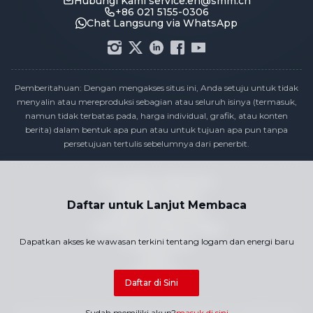
Hubungi Kami
service.en@smm.cn
+86 021 5155-0306
Chat Langsung via WhatsApp
Pemberitahuan: Dengan mengakses situs ini, Anda setuju untuk tidak
menyalin atau mereproduksi sebagian atau seluruh isinya (termasuk,
namun tidak terbatas pada, harga individual, grafik, atau konten
berita) dalam bentuk apa pun atau untuk tujuan apa pun tanpa
persetujuan tertulis sebelumnya dari penerbit.
Pernyataan Kepatuhan
Kebijakan Privasi
Daftar untuk Lanjut Membaca
Syarat & Ketentuan
Kalender Publikasi Harga
Dapatkan akses ke wawasan terkini tentang logam dan energi baru
Hubungi Kami
Karier
Peta Situs
Daftar di Sini
Hak Cipta © 2026 SMM Information & Technology Co., Ltd. Semua hak
Sudah memiliki akun?
masuk di sini