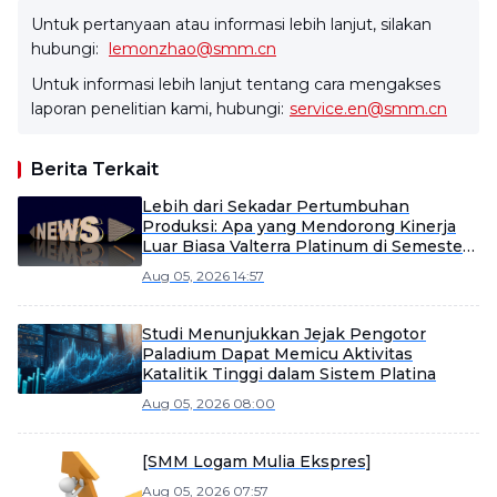
Untuk pertanyaan atau informasi lebih lanjut, silakan
hubungi:
lemonzhao@smm.cn
Untuk informasi lebih lanjut tentang cara mengakses
laporan penelitian kami, hubungi:
service.en@smm.cn
Berita Terkait
Lebih dari Sekadar Pertumbuhan
Produksi: Apa yang Mendorong Kinerja
Luar Biasa Valterra Platinum di Semester
Pertama 2026
Aug 05, 2026 14:57
Studi Menunjukkan Jejak Pengotor
Paladium Dapat Memicu Aktivitas
Katalitik Tinggi dalam Sistem Platina
Aug 05, 2026 08:00
[SMM Logam Mulia Ekspres]
Aug 05, 2026 07:57