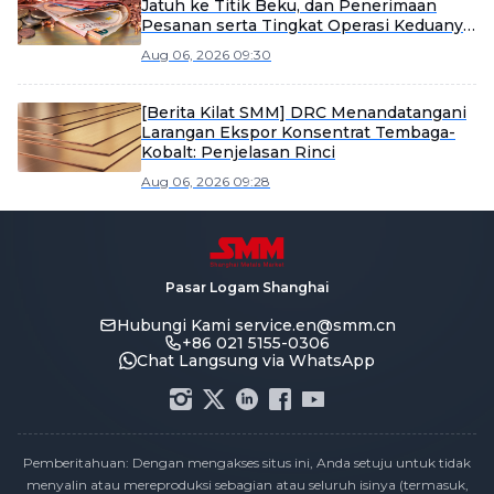
Jatuh ke Titik Beku, dan Penerimaan
Pesanan serta Tingkat Operasi Keduanya
Melemah Secara Signifikan [SMM
Aug 06, 2026 09:30
Enamelled Wire Market Weekly Review]
[Berita Kilat SMM] DRC Menandatangani
Larangan Ekspor Konsentrat Tembaga-
Kobalt: Penjelasan Rinci
Aug 06, 2026 09:28
Pasar Logam Shanghai
Hubungi Kami
service.en@smm.cn
+86 021 5155-0306
Chat Langsung via WhatsApp
Pemberitahuan: Dengan mengakses situs ini, Anda setuju untuk tidak
menyalin atau mereproduksi sebagian atau seluruh isinya (termasuk,