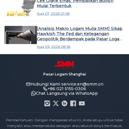
Cek Grafik Emas: Pembalikan Bullish
Mulai Terbentuk
Aug 07, 2026 01:48
[Analisis Makro Logam Mulia SMM] Sikap
Hawkish The Fed dan Ketegangan
Geopolitik Berdampak pada Pasar Logam
Mulia
Aug 06, 2026 08:56
Pasar Logam Shanghai
Hubungi Kami
service.en@smm.cn
+86 021 5155-0306
Chat Langsung via WhatsApp
Pemberitahuan: Dengan mengakses situs ini, Anda setuju untuk tidak
menyalin atau mereproduksi sebagian atau seluruh isinya (termasuk,