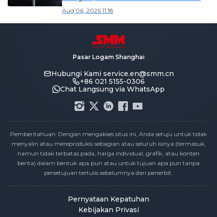
Tungsten High-Tech memimpin
Aug 06, 2026 11:18
kenaikan [SMM Flash]
Pasar Logam Shanghai
Hubungi Kami
service.en@smm.cn
+86 021 5155-0306
Chat Langsung via WhatsApp
Pemberitahuan: Dengan mengakses situs ini, Anda setuju untuk tidak
menyalin atau mereproduksi sebagian atau seluruh isinya (termasuk,
namun tidak terbatas pada, harga individual, grafik, atau konten
berita) dalam bentuk apa pun atau untuk tujuan apa pun tanpa
persetujuan tertulis sebelumnya dari penerbit.
Pernyataan Kepatuhan
Kebijakan Privasi