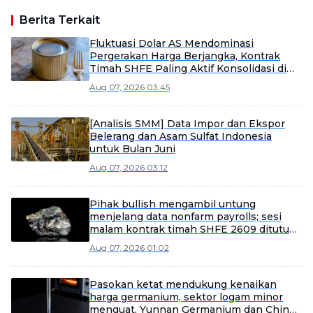
Berita Terkait
Fluktuasi Dolar AS Mendominasi
Pergerakan Harga Berjangka, Kontrak
Timah SHFE Paling Aktif Konsolidasi di
Pagi Hari [Ulasan Siang Timah SMM]
Aug 07, 2026 03:45
[Analisis SMM] Data Impor dan Ekspor
Belerang dan Asam Sulfat Indonesia
untuk Bulan Juni
Aug 07, 2026 03:12
Pihak bullish mengambil untung
menjelang data nonfarm payrolls; sesi
malam kontrak timah SHFE 2609 ditutup
pada 431.080 yuan/mt [Laporan Pagi
Aug 07, 2026 01:02
Timah SMM]
Pasokan ketat mendukung kenaikan
harga germanium, sektor logam minor
menguat, Yunnan Germanium dan China