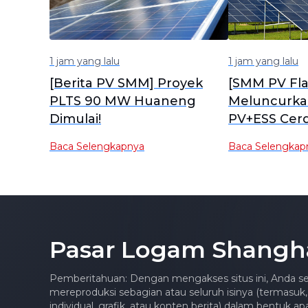
1 jam yang lalu
1 jam yang lalu
[Berita PV SMM] Proyek
[SMM PV Fla
PLTS 90 MW Huaneng
Meluncurka
Dimulai!
PV+ESS Cerd
Solusi Integ
Baca Selengkapnya
Baca Selengkap
untuk Indus
Pasar Logam Shangh
Pemberitahuan: Dengan mengakses situs ini, Anda se
mereproduksi sebagian atau seluruh isinya (termasuk,
individual, grafik, atau konten berita) dalam bentuk 