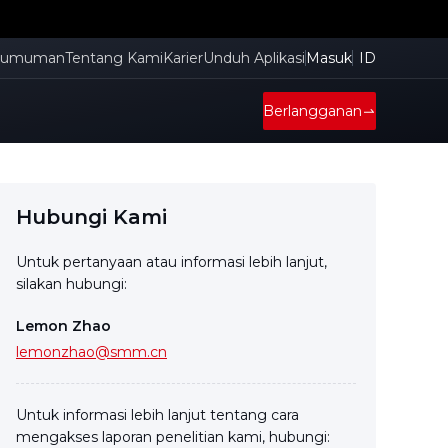
gumuman
Tentang Kami
Karier
Unduh Aplikasi
Masuk
ID
Berlangganan
Hubungi Kami
Untuk pertanyaan atau informasi lebih lanjut,
silakan hubungi:
Lemon Zhao
lemonzhao@smm.cn
Untuk informasi lebih lanjut tentang cara
mengakses laporan penelitian kami, hubungi: