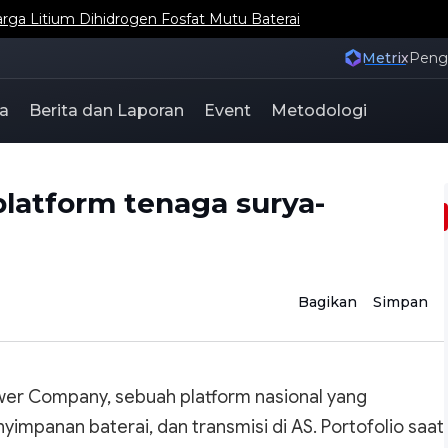
ga Litium Dihidrogen Fosfat Mutu Baterai
Metrix
Pen
a
Berita dan Laporan
Event
Metodologi
platform tenaga surya-
Bagikan
Simpan
er Company, sebuah platform nasional yang
yimpanan baterai, dan transmisi di AS. Portofolio saat