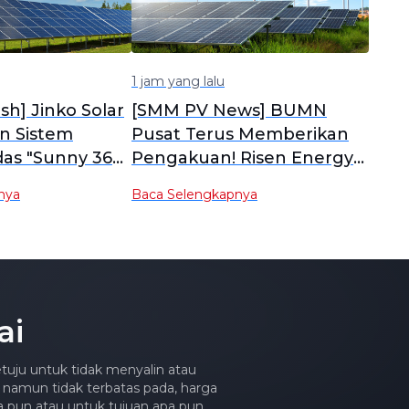
1 jam yang lalu
sh] Jinko Solar
[SMM PV News] BUMN
n Sistem
Pusat Terus Memberikan
as "Sunny 365":
Pengakuan! Risen Energy
rasi PV+ESS
Hyper-ion Pro Membantu
nya
Baca Selengkapnya
tri Manufaktur
Proyek Datang Yuguang
Tersambung ke Jaringan
Listrik.
ai
tuju untuk tidak menyalin atau
 namun tidak terbatas pada, harga
apa pun atau untuk tujuan apa pun