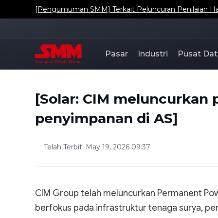
[Pengumuman SMM] Terkait Peluncuran Penilaian Har
Pasar
Industri
Pusat Dat
[Solar: CIM meluncurkan 
penyimpanan di AS]
Telah Terbit
:
May 19, 2026 09:37
CIM Group telah meluncurkan Permanent Pow
berfokus pada infrastruktur tenaga surya, pen