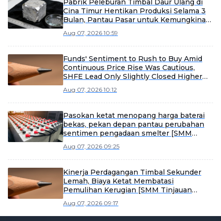
Pabrik Peleburan Timbal Daur Ulang di
Cina Timur Hentikan Produksi Selama 3
Bulan, Pantau Pasar untuk Kemungkinan
Dimulai Kembali Lebih Awal
Aug 07, 2026 10:59
Funds' Sentiment to Rush to Buy Amid
Continuous Price Rise Was Cautious,
SHFE Lead Only Slightly Closed Higher
Today [Lead Futures Brief]
Aug 07, 2026 10:12
Pasokan ketat menopang harga baterai
bekas, pekan depan pantau perubahan
sentimen pengadaan smelter [SMM
Scrap Battery Weekly Review]
Aug 07, 2026 09:25
Kinerja Perdagangan Timbal Sekunder
Lemah, Biaya Ketat Membatasi
Pemulihan Kerugian [SMM Tinjauan
Mingguan Timbal Sekunder]
Aug 07, 2026 09:17