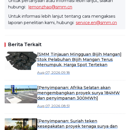
Untuk pertanyaan atau informasi lebih lanjut, silakan
hubungi:
lemonzhao@smm.cn
Untuk informasi lebih lanjut tentang cara mengakses
laporan penelitian kami, hubungi:
service.en@smm.cn
Berita Terkait
[SMM Tinjauan Mingguan Bijih Mangan]
Stok Pelabuhan Bijih Mangan Terus
Menumpuk, Harga Spot Tertekan
Aug 07, 2026 09:18
[Penyimpanan: Afrika Selatan akan
mengembangkan proyek surya 184MW
dan penyimpanan 300MWh]
Aug 07, 2026 08:51
[Penyimpanan: Suriah teken
kesepakatan proyek tenaga surya dan