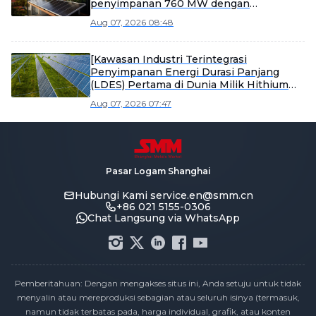
penyimpanan 760 MW dengan
perusahaan Saudi]
Aug 07, 2026 08:48
[Kawasan Industri Terintegrasi
Penyimpanan Energi Durasi Panjang
(LDES) Pertama di Dunia Milik Hithium
Mulai Produksi]
Aug 07, 2026 07:47
Pasar Logam Shanghai
Hubungi Kami
service.en@smm.cn
+86 021 5155-0306
Chat Langsung via WhatsApp
Pemberitahuan: Dengan mengakses situs ini, Anda setuju untuk tidak
menyalin atau mereproduksi sebagian atau seluruh isinya (termasuk,
namun tidak terbatas pada, harga individual, grafik, atau konten