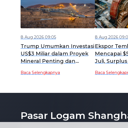
8 Aug 2026 09:05
8 Aug 2026 09:
Trump Umumkan Investasi
Ekspor Temb
US$3 Miliar dalam Proyek
Mencapai $5
Mineral Penting dan
Juli, Surpl
Baterai untuk Keamanan
di Bawah Ek
Baca Selengkapnya
Baca Selengkap
Nasional AS
Pasar Logam Shangh
Pemberitahuan: Dengan mengakses situs ini, Anda se