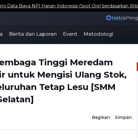
ta Biaya NPI Harian Indonesia (Spot Ore) berdasarkan Wil
Metrix
Pen
a
Berita dan Laporan
Event
Metodologi
 Tembaga Tinggi Meredam
r untuk Mengisi Ulang Stok,
luruhan Tetap Lesu [SMM
elatan]
Bagikan
Simpan