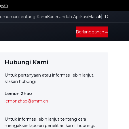
ayah
gumuman
Tentang Kami
Karier
Unduh Aplikasi
Masuk
ID
Berlangganan
Hubungi Kami
Untuk pertanyaan atau informasi lebih lanjut,
silakan hubungi:
Lemon Zhao
lemonzhao@smm.cn
Untuk informasi lebih lanjut tentang cara
mengakses laporan penelitian kami, hubungi: