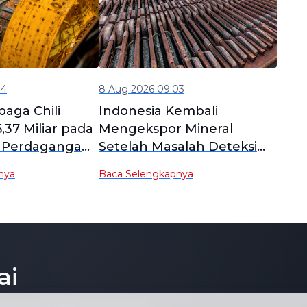
04
8 Aug 2026 09:03
aga Chili
Indonesia Kembali
,37 Miliar pada
Mengekspor Mineral
us Perdagangan
Setelah Masalah Deteksi
spektasi
Unsur Tanah Jarang
nya
Baca Selengkapnya
Teratasi
ai
tuju untuk tidak menyalin atau