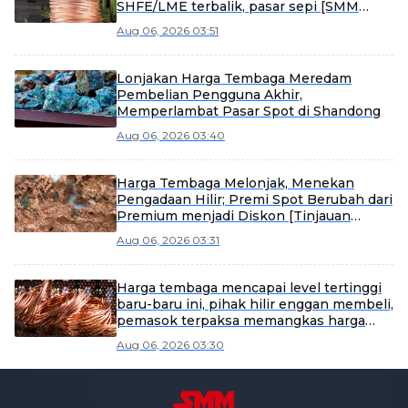
SHFE/LME terbalik, pasar sepi [SMM
tembaga spot Yangshan]
Aug 06, 2026 03:51
Lonjakan Harga Tembaga Meredam
Pembelian Pengguna Akhir,
Memperlambat Pasar Spot di Shandong
Aug 06, 2026 03:40
Harga Tembaga Melonjak, Menekan
Pengadaan Hilir; Premi Spot Berubah dari
Premium menjadi Diskon [Tinjauan
Mingguan Spot Katoda Tembaga
Aug 06, 2026 03:31
Shandong SMM]
Harga tembaga mencapai level tertinggi
baru-baru ini, pihak hilir enggan membeli,
pemasok terpaksa memangkas harga
untuk menjual [SMM South China Spot
Aug 06, 2026 03:30
Copper]