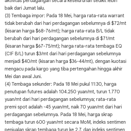
aktivitas perdagangan secara keseluruhan sedikit lebih
baik dari Jumat lalu.
(3) Tembaga impor: Pada 18 Mei, harga rata-rata warrant
tidak berubah dari hari perdagangan sebelumnya di $72/mt
(kisaran harga $68-76/mt); harga rata-rata B/L tidak
berubah dari hari perdagangan sebelumnya di $71/mt
(kisaran harga $67-75/mt); harga rata-rata tembaga EQ
(CIF B/L) turun $3/mt dari hari perdagangan sebelumnya
menjadi $40/mt (kisaran harga $36-44/mt), dengan kuotasi
mengacu pada kargo yang tiba pertengahan hingga akhir
Mei dan awal Juni.
(4) Tembaga sekunder: Pada 18 Mei pukul 11:30, harga
penutupan futures adalah 104.250 yuan/mt, turun 1.770
yuan/mt dari hari perdagangan sebelumnya; rata-rata
premi spot adalah -45 yuan/mt, naik 70 yuan/mt dari hari
perdagangan sebelumnya. Pada 18 Mei, harga skrap
tembaga turun 600 yuan/mt secara MoM, indeks sentimen
penjualan skrap tembaga turun ke 2,7, dan indeks sentimen