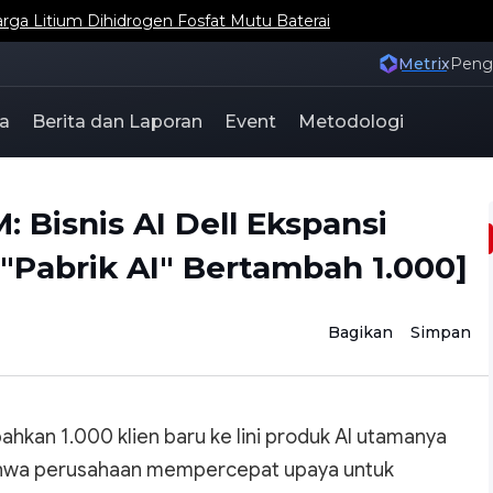
ga Litium Dihidrogen Fosfat Mutu Baterai
Metrix
Pen
a
Berita dan Laporan
Event
Metodologi
: Bisnis AI Dell Ekspansi
 "Pabrik AI" Bertambah 1.000]
Bagikan
Simpan
kan 1.000 klien baru ke lini produk AI utamanya
bahwa perusahaan mempercepat upaya untuk