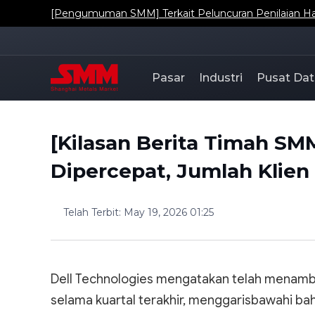
[Pengumuman SMM] Terkait Peluncuran Penilaian Har
Pasar
Industri
Pusat Dat
[Kilasan Berita Timah SMM
Dipercepat, Jumlah Klien
Telah Terbit
:
May 19, 2026 01:25
Dell Technologies mengatakan telah menambah
selama kuartal terakhir, menggarisbawahi 