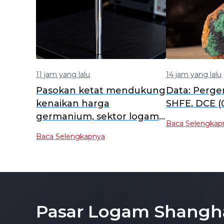
11 jam yang lalu
14 jam yang lalu
Pasokan ketat mendukung
Data: Perge
kenaikan harga
SHFE, DCE (
germanium, sektor logam
Baca Selengkap
minor menguat, Yunnan
Baca Selengkapnya
Germanium dan China
Tungsten High-Tech
memimpin kenaikan [SMM
Flash]
Pasar Logam Shangh