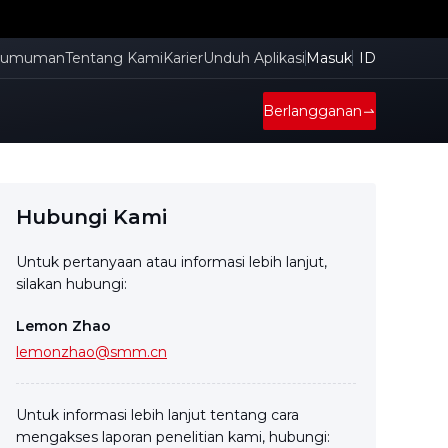
gumuman
Tentang Kami
Karier
Unduh Aplikasi
Masuk
ID
Berlangganan
Hubungi Kami
Untuk pertanyaan atau informasi lebih lanjut,
silakan hubungi:
Lemon Zhao
lemonzhao@smm.cn
Untuk informasi lebih lanjut tentang cara
mengakses laporan penelitian kami, hubungi: