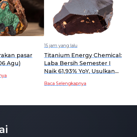
15 jam yang lalu
rakan pasar
Titanium Energy Chemical:
06 Agu)
Laba Bersih Semester I
Naik 61,93% YoY, Usulkan
nya
Dividen 0,2 Yuan per 10
Baca Selengkapnya
Saham
ai