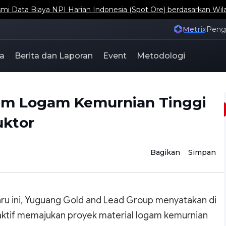
ta Biaya NPI Harian Indonesia (Spot Ore) berdasarkan Wil
Metrix
Pen
a
Berita dan Laporan
Event
Metodologi
am Logam Kemurnian Tinggi
uktor
Bagikan
Simpan
aru ini, Yuguang Gold and Lead Group menyatakan di
aktif memajukan proyek material logam kemurnian