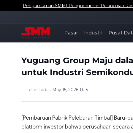
[Pengumuman SMM] Pengumuman Peluncuran Resmi Da
Pasar
Industri
Pusat Dat
Yuguang Group Maju dal
untuk Industri Semikond
Telah Terbit
:
May 15, 2026 11:15
[Pembaruan Pabrik Peleburan Timbal] Baru-b
platform investor bahwa perusahaan secara 