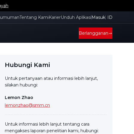
ayah
gumuman
Tentang Kami
Karier
Unduh Aplikasi
Masuk
ID
Berlangganan
Hubungi Kami
Untuk pertanyaan atau informasi lebih lanjut,
silakan hubungi:
Lemon Zhao
lemonzhao@smm.cn
Untuk informasi lebih lanjut tentang cara
mengakses laporan penelitian kami, hubungi: