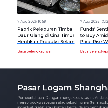
7 Aug 2026 10:59
7 Aug 2026 10:1
Pabrik Peleburan Timbal
Funds' Sent
Daur Ulang di Cina Timur
to Buy Amid
Hentikan Produksi Selama
Price Rise W
3 Bulan, Pantau Pasar
SHFE Lead O
Baca Selengkapnya
Baca Selengkap
untuk Kemungkinan
Closed High
Dimulai Kembali Lebih
Futures Brie
Awal
Pasar Logam Shangh
Pemberitahuan: Dengan mengakses situs ini, Anda se
mereproduksi sebagian atau seluruh isinya (termasuk,
individual, grafik, atau konten berita) dalam bentuk 