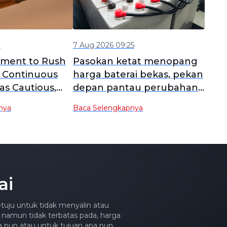
2
7 Aug 2026 09:25
iment to Rush
Pasokan ketat menopang
 Continuous
harga baterai bekas, pekan
as Cautious,
depan pantau perubahan
nly Slightly
sentimen pengadaan
nya
Baca Selengkapnya
er Today [Lead
smelter [SMM Tinjauan
f]
Mingguan Baterai Bekas]
ai
tuju untuk tidak menyalin atau
 namun tidak terbatas pada, harga
apa pun atau untuk tujuan apa pun