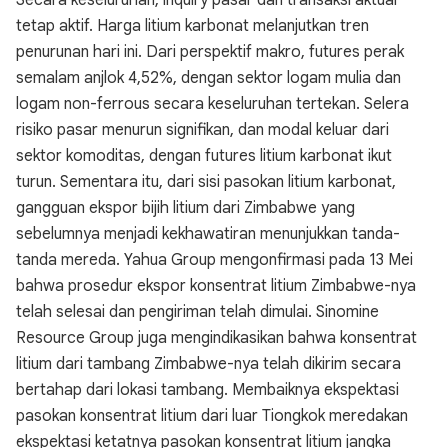
Secara keseluruhan, inquiry pasar dan transaksi aktual
tetap aktif. Harga litium karbonat melanjutkan tren
penurunan hari ini. Dari perspektif makro, futures perak
semalam anjlok 4,52%, dengan sektor logam mulia dan
logam non-ferrous secara keseluruhan tertekan. Selera
risiko pasar menurun signifikan, dan modal keluar dari
sektor komoditas, dengan futures litium karbonat ikut
turun. Sementara itu, dari sisi pasokan litium karbonat,
gangguan ekspor bijih litium dari Zimbabwe yang
sebelumnya menjadi kekhawatiran menunjukkan tanda-
tanda mereda. Yahua Group mengonfirmasi pada 13 Mei
bahwa prosedur ekspor konsentrat litium Zimbabwe-nya
telah selesai dan pengiriman telah dimulai. Sinomine
Resource Group juga mengindikasikan bahwa konsentrat
litium dari tambang Zimbabwe-nya telah dikirim secara
bertahap dari lokasi tambang. Membaiknya ekspektasi
pasokan konsentrat litium dari luar Tiongkok meredakan
ekspektasi ketatnya pasokan konsentrat litium jangka