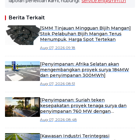
laporan penelitian kami, hubungi:
service.en@smm.cn
Berita Terkait
[SMM Tinjauan Mingguan Bijih Mangan]
Stok Pelabuhan Bijih Mangan Terus
Menumpuk, Harga Spot Tertekan
Aug 07, 2026 09:18
[Penyimpanan: Afrika Selatan akan
mengembangkan proyek surya 184MW
dan penyimpanan 300MWh]
Aug 07, 2026 08:51
[Penyimpanan: Suriah teken
kesepakatan proyek tenaga surya dan
penyimpanan 760 MW dengan
perusahaan Saudi]
Aug 07, 2026 08:48
[Kawasan Industri Terintegrasi