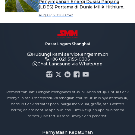
Penyimpanan Energi Durasi Panjang
(LDES) Pertama di Dunia Milik Hithium
Mulai Produksi]
Aug 07, 2026 07:47
Pasar Logam Shanghai
Hubungi Kami
service.en@smm.cn
+86 021 5155-0306
Chat Langsung via WhatsApp
Pemberitahuan: Dengan mengakses situs ini, Anda setuju untuk tidak
menyalin atau mereproduksi sebagian atau seluruh isinya (termasuk,
namun tidak terbatas pada, harga individual, grafik, atau konten
berita) dalam bentuk apa pun atau untuk tujuan apa pun tanpa
persetujuan tertulis sebelumnya dari penerbit.
Pernyataan Kepatuhan