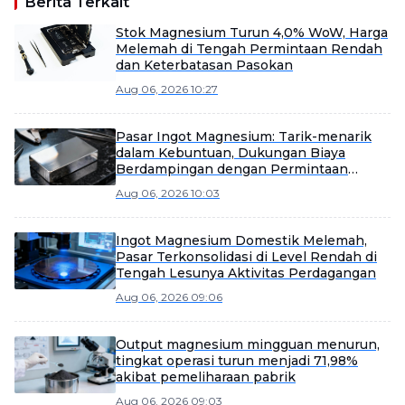
Berita Terkait
Stok Magnesium Turun 4,0% WoW, Harga
Melemah di Tengah Permintaan Rendah
dan Keterbatasan Pasokan
Aug 06, 2026 10:27
Pasar Ingot Magnesium: Tarik-menarik
dalam Kebuntuan, Dukungan Biaya
Berdampingan dengan Permintaan
Lemah [Ekspres Spot Ingot Magnesium
Aug 06, 2026 10:03
dari SMM]
Ingot Magnesium Domestik Melemah,
Pasar Terkonsolidasi di Level Rendah di
Tengah Lesunya Aktivitas Perdagangan
Aug 06, 2026 09:06
Output magnesium mingguan menurun,
tingkat operasi turun menjadi 71,98%
akibat pemeliharaan pabrik
Aug 06, 2026 09:03